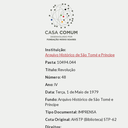
Instituição:
Arquivo Histórico de São Tomé e Príncipe
Pasta:
10494.044
Título:
Revolução
Número:
48
Ano:
IV
Data:
Terça, 1 de Maio de 1979
Fundo:
Arquivo Histórico de São Tomé e
Príncipe
Tipo Documental:
IMPRENSA
Cota Original:
AHSTP (Biblioteca) STP-62
Direitos: