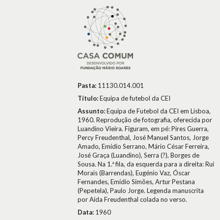
Pasta:
11130.014.001
Título:
Equipa de futebol da CEI
Assunto:
Equipa de Futebol da CEI em Lisboa,
1960. Reprodução de fotografia, oferecida por
Luandino Vieira. Figuram, em pé: Pires Guerra,
Percy Freudenthal, José Manuel Santos, Jorge
Amado, Emídio Serrano, Mário César Ferreira,
José Graça (Luandino), Serra (?), Borges de
Sousa. Na 1.ª fila, da esquerda para a direita: Rui
Morais (Barrendas), Eugénio Vaz, Óscar
Fernandes, Emídio Simões, Artur Pestana
(Pepetela), Paulo Jorge. Legenda manuscrita
por Aida Freudenthal colada no verso.
Data:
1960