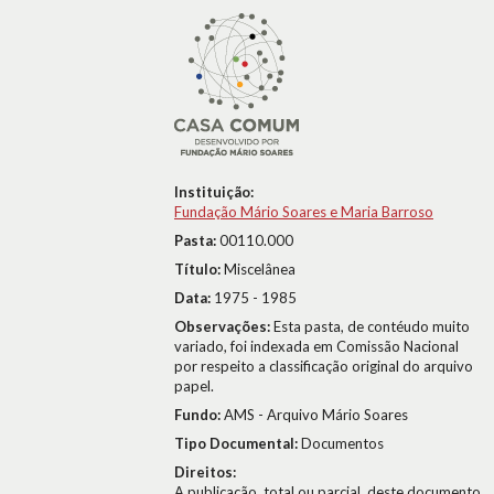
Instituição:
Fundação Mário Soares e Maria Barroso
Pasta:
00110.000
Título:
Miscelânea
Data:
1975 - 1985
Observações:
Esta pasta, de contéudo muito
variado, foi indexada em Comissão Nacional
por respeito a classificação original do arquivo
papel.
Fundo:
AMS - Arquivo Mário Soares
Tipo Documental:
Documentos
Direitos:
A publicação, total ou parcial, deste documento