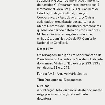
Socialista, F -Sector de informação ( Imprensa
do partido), G- Departamento Internacional (
Internacional Socialista ), G (sic)- Gabinete de
Estudos, H - Acção Cultural, I - Acção
Cooperativa, J - Associativismo, L- Outras
actividades ( organização dos agricultores,
Uniões Distritais de Agricultores, comerciantes,
quadros do partido defesa dos consumidores,
Mulheres Socialistas, regiões autónomas,
emigração, administração do PS, Comissão
Nacional de Conflitos).
Data:
1979
Observações:
Redigido em papel timbrado da
Presidência do Conselho de Ministros, Gabinete
do Primeiro Ministro. Não existe p. 233, 333 e
tem duas p. 81 e p. 273.
Fundo:
AMS - Arquivo Mário Soares
Tipo Documental:
Documentos
Direitos:
A publicação, total ou parcial, deste documento
exige prévia autorização da entidade
detentora.