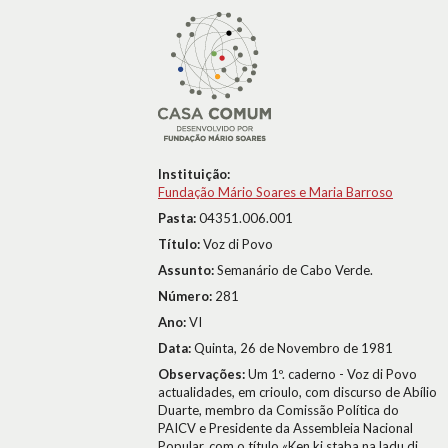
Instituição:
Fundação Mário Soares e Maria Barroso
Pasta:
04351.006.001
Título:
Voz di Povo
Assunto:
Semanário de Cabo Verde.
Número:
281
Ano:
VI
Data:
Quinta, 26 de Novembro de 1981
Observações:
Um 1º. caderno - Voz di Povo
actualidades, em crioulo, com discurso de Abílio
Duarte, membro da Comissão Política do
PAICV e Presidente da Assembleia Nacional
Popular, com o título «Ken ki staba na ladu di