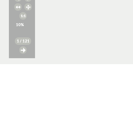
10
%
1
/ 121