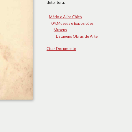
detentora.
Mário e Alice Chicó
04.Museus e Exposições
Museus
Listagens Obras de Arte
Citar Documento