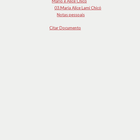
Mário e Alice Chicó
03.Maria Alice Lami Chicó
Notas pessoais
Citar Documento