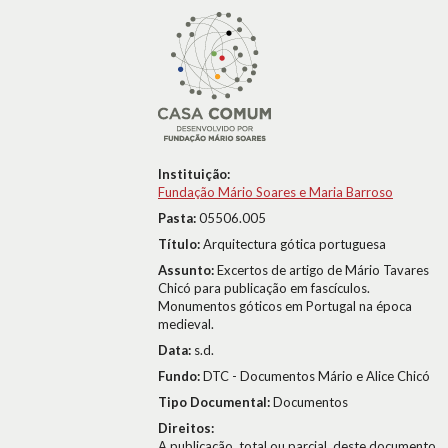
Instituição:
Fundação Mário Soares e Maria Barroso
Pasta:
05506.005
Título:
Arquitectura gótica portuguesa
Assunto:
Excertos de artigo de Mário Tavares
Chicó para publicação em fascículos.
Monumentos góticos em Portugal na época
medieval.
Data:
s.d.
Fundo:
DTC - Documentos Mário e Alice Chicó
Tipo Documental:
Documentos
Direitos:
A publicação, total ou parcial, deste documento