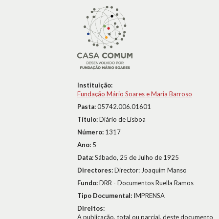
Instituição:
Fundação Mário Soares e Maria Barroso
Pasta:
05742.006.01601
Título:
Diário de Lisboa
Número:
1317
Ano:
5
Data:
Sábado, 25 de Julho de 1925
Directores:
Director: Joaquim Manso
Fundo:
DRR - Documentos Ruella Ramos
Tipo Documental:
IMPRENSA
Direitos:
A publicação, total ou parcial, deste documento