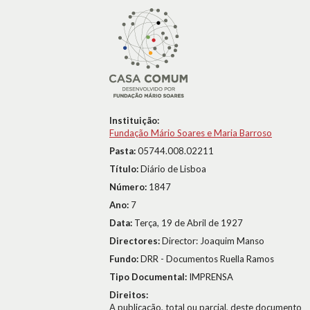
Instituição:
Fundação Mário Soares e Maria Barroso
Pasta:
05744.008.02211
Título:
Diário de Lisboa
Número:
1847
Ano:
7
Data:
Terça, 19 de Abril de 1927
Directores:
Director: Joaquim Manso
Fundo:
DRR - Documentos Ruella Ramos
Tipo Documental:
IMPRENSA
Direitos:
A publicação, total ou parcial, deste documento