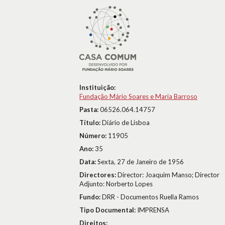
Instituição:
Fundação Mário Soares e Maria Barroso
Pasta:
06526.064.14757
Título:
Diário de Lisboa
Número:
11905
Ano:
35
Data:
Sexta, 27 de Janeiro de 1956
Directores:
Director: Joaquim Manso; Director
Adjunto: Norberto Lopes
Fundo:
DRR - Documentos Ruella Ramos
Tipo Documental:
IMPRENSA
Direitos: