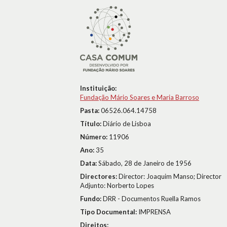
Instituição:
Fundação Mário Soares e Maria Barroso
Pasta:
06526.064.14758
Título:
Diário de Lisboa
Número:
11906
Ano:
35
Data:
Sábado, 28 de Janeiro de 1956
Directores:
Director: Joaquim Manso; Director
Adjunto: Norberto Lopes
Fundo:
DRR - Documentos Ruella Ramos
Tipo Documental:
IMPRENSA
Direitos: