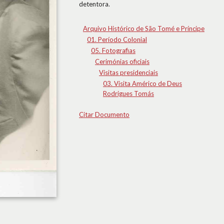
detentora.
Arquivo Histórico de São Tomé e Príncipe
01. Período Colonial
05. Fotografias
Cerimónias oficiais
Visitas presidenciais
03. Visita Américo de Deus
Rodrigues Tomás
Citar Documento