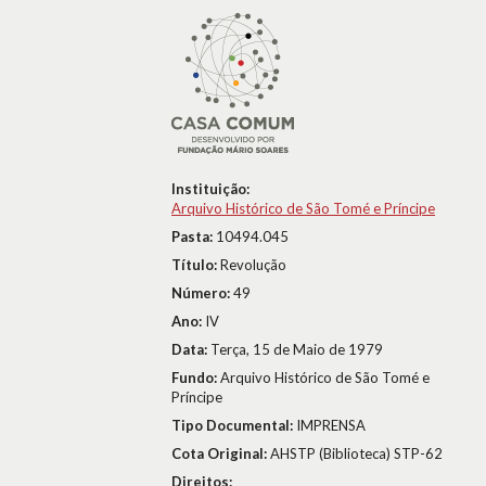
Instituição:
Arquivo Histórico de São Tomé e Príncipe
Pasta:
10494.045
Título:
Revolução
Número:
49
Ano:
IV
Data:
Terça, 15 de Maio de 1979
Fundo:
Arquivo Histórico de São Tomé e
Príncipe
Tipo Documental:
IMPRENSA
Cota Original:
AHSTP (Biblioteca) STP-62
Direitos: