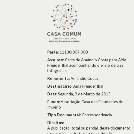
Pasta:
11130.007.000
Assunto:
Carta de Amândio Costa para Aida
Freudenthal acompanhando o envio de três
fotografias.
Remetente:
Amândio Costa
Destinatário:
Aida Freudenthal
Data:
Segunda, 9 de Março de 2015
Fundo:
Associação Casa dos Estudantes do
Império
Tipo Documental:
Correspondencia
Direitos:
A publicação, total ou parcial, deste documento
exige prévia autorização da entidade