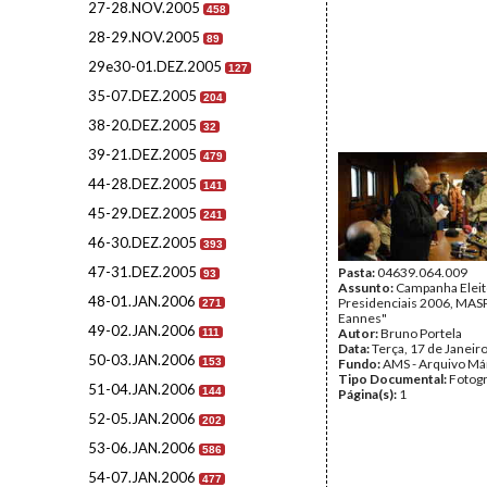
27-28.NOV.2005
458
28-29.NOV.2005
89
29e30-01.DEZ.2005
127
35-07.DEZ.2005
204
38-20.DEZ.2005
32
39-21.DEZ.2005
479
44-28.DEZ.2005
141
45-29.DEZ.2005
241
46-30.DEZ.2005
393
47-31.DEZ.2005
Pasta:
04639.064.009
93
Assunto:
Campanha Eleit
48-01.JAN.2006
Presidenciais 2006, MASPI
271
Eannes"
49-02.JAN.2006
Autor:
Bruno Portela
111
Data:
Terça, 17 de Janeir
50-03.JAN.2006
153
Fundo:
AMS - Arquivo Má
Tipo Documental:
Fotogr
51-04.JAN.2006
144
Página(s):
1
52-05.JAN.2006
202
53-06.JAN.2006
586
54-07.JAN.2006
477