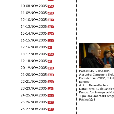
10-08.NOV.2005
330
11-09.NOV.2005
460
12-10.NOV.2005
317
14-13.NOV.2005
317
15-14.NOV.2005
489
16-15.NOV.2005
173
17-16.NOV.2005
54
18-17.NOV.2005
336
19-18.NOV.2005
64
20-19.NOV.2005
398
Pasta:
04639.064.006
21-20.NOV.2005
Assunto:
Campanha Eleit
328
Presidenciais 2006, MASPI
22-21.NOV.2005
Eannes"
405
Autor:
Bruno Portela
23-23.NOV.2005
Data:
Terça, 17 de Janeir
114
Fundo:
AMS - Arquivo Má
24-25.NOV.2005
Tipo Documental:
Fotogr
472
Página(s):
1
25-26.NOV.2005
387
26-27.NOV.2005
312