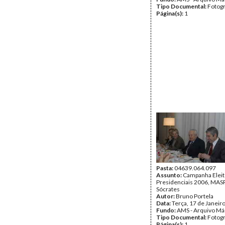
Tipo Documental:
Fotogr
Página(s):
1
Pasta:
04639.064.097
Assunto:
Campanha Eleit
Presidenciais 2006, MASPI
Sócrates
Autor:
Bruno Portela
Data:
Terça, 17 de Janeir
Fundo:
AMS - Arquivo Má
Tipo Documental:
Fotogr
Página(s):
1