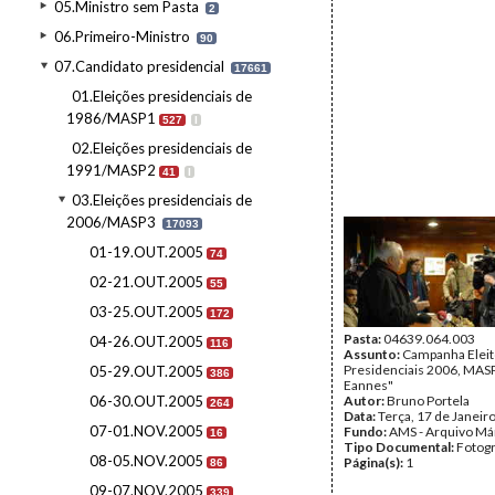
05.Ministro sem Pasta
2
06.Primeiro-Ministro
90
07.Candidato presidencial
17661
01.Eleições presidenciais de
1986/MASP1
527
I
02.Eleições presidenciais de
1991/MASP2
41
I
03.Eleições presidenciais de
2006/MASP3
17093
01-19.OUT.2005
74
02-21.OUT.2005
55
03-25.OUT.2005
172
Pasta:
04639.064.003
04-26.OUT.2005
116
Assunto:
Campanha Eleit
Presidenciais 2006, MASPI
05-29.OUT.2005
386
Eannes"
06-30.OUT.2005
Autor:
Bruno Portela
264
Data:
Terça, 17 de Janeir
07-01.NOV.2005
Fundo:
AMS - Arquivo Má
16
Tipo Documental:
Fotogr
08-05.NOV.2005
Página(s):
1
86
09-07.NOV.2005
339