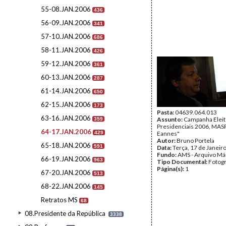
55-08.JAN.2006
436
56-09.JAN.2006
341
57-10.JAN.2006
686
58-11.JAN.2006
426
59-12.JAN.2006
361
60-13.JAN.2006
287
61-14.JAN.2006
650
62-15.JAN.2006
173
Pasta:
04639.064.013
63-16.JAN.2006
Assunto:
Campanha Eleit
359
Presidenciais 2006, MASPI
64-17.JAN.2006
429
Eannes"
Autor:
Bruno Portela
65-18.JAN.2006
591
Data:
Terça, 17 de Janeir
Fundo:
AMS - Arquivo Má
66-19.JAN.2006
963
Tipo Documental:
Fotogr
Página(s):
1
67-20.JAN.2006
513
68-22.JAN.2006
145
Retratos MS
68
08.Presidente da República
3338