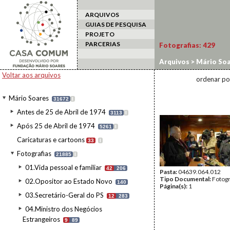
ARQUIVOS
GUIAS DE PESQUISA
PROJETO
PARCERIAS
Fotografias:
429
Arquivos
>
Mário Soa
2006/MASP3
>
64-17
Voltar aos arquivos
ordenar po
Mário Soares
31672
I
Antes de 25 de Abril de 1974
3113
I
Após 25 de Abril de 1974
5261
I
Caricaturas e cartoons
33
I
Fotografias
21885
I
01.Vida pessoal e familiar
42
206
Pasta:
04639.064.012
Tipo Documental:
Fotogr
02.Opositor ao Estado Novo
140
Página(s):
1
03.Secretário-Geral do PS
12
283
04.Ministro dos Negócios
Estrangeiros
9
89