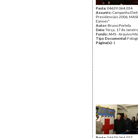
Pasta:
04639.064.034
Assunto:
Campanha Eleit
Presidenciais 2006, MASPI
Eannes"
Autor:
Bruno Portela
Data:
Terça, 17 de Janeir
Fundo:
AMS - Arquivo Má
Tipo Documental:
Fotogr
Página(s):
1
Pasta:
04639.064.037