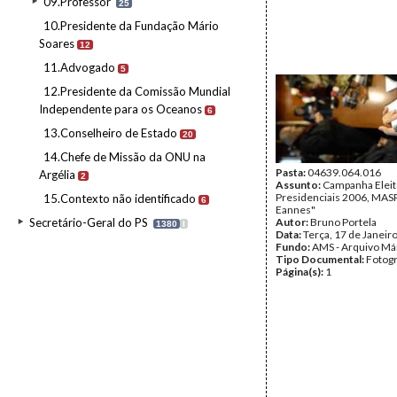
09.Professor
25
10.Presidente da Fundação Mário
Soares
12
11.Advogado
5
12.Presidente da Comissão Mundial
Independente para os Oceanos
6
13.Conselheiro de Estado
20
14.Chefe de Missão da ONU na
Pasta:
04639.064.016
Argélia
2
Assunto:
Campanha Eleit
Presidenciais 2006, MASPI
15.Contexto não identificado
6
Eannes"
Secretário-Geral do PS
Autor:
Bruno Portela
1380
I
Data:
Terça, 17 de Janeir
Fundo:
AMS - Arquivo Má
Tipo Documental:
Fotogr
Página(s):
1