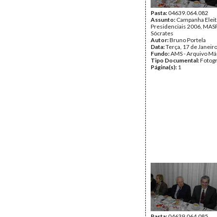
Pasta:
04639.064.082
Assunto:
Campanha Eleit
Presidenciais 2006, MASPI
Sócrates
Autor:
Bruno Portela
Data:
Terça, 17 de Janeir
Fundo:
AMS - Arquivo Má
Tipo Documental:
Fotogr
Página(s):
1
Pasta:
04639.064.085