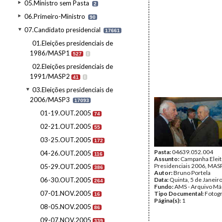
05.Ministro sem Pasta
2
06.Primeiro-Ministro
90
07.Candidato presidencial
17661
01.Eleições presidenciais de
1986/MASP1
527
I
02.Eleições presidenciais de
1991/MASP2
41
I
03.Eleições presidenciais de
2006/MASP3
17093
01-19.OUT.2005
74
02-21.OUT.2005
55
03-25.OUT.2005
172
Pasta:
04639.052.004
04-26.OUT.2005
116
Assunto:
Campanha Eleit
Presidenciais 2006, MASPI
05-29.OUT.2005
386
Autor:
Bruno Portela
06-30.OUT.2005
Data:
Quinta, 5 de Janeir
264
Fundo:
AMS - Arquivo Má
07-01.NOV.2005
Tipo Documental:
Fotogr
16
Página(s):
1
08-05.NOV.2005
86
09-07.NOV.2005
339