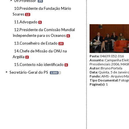
09.Professor
25
10.Presidente da Fundação Mário
Soares
12
11.Advogado
5
12.Presidente da Comissão Mundial
Independente para os Oceanos
6
13.Conselheiro de Estado
20
14.Chefe de Missão da ONU na
Pasta:
04639.052.016
Argélia
2
Assunto:
Campanha Eleit
Presidenciais 2006, MASPI
15.Contexto não identificado
6
Autor:
Bruno Portela
Secretário-Geral do PS
Data:
Quinta, 5 de Janeir
1380
I
Fundo:
AMS - Arquivo Má
Tipo Documental:
Fotogr
Página(s):
1