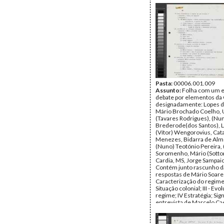
Pasta:
00006.001.009
Assunto:
Folha com um 
debate por elementos da
designadamente: Lopes d
Mário Brochado Coelho,
(Tavares Rodrigues), (Nu
Brederode(dos Santos), L
(Vítor) Wengorovius, Cat
Menezes, Bidarra de Alm
(Nuno) Teotónio Pereira,
Soromenho, Mário (Sott
Cardia, MS, Jorge Sampaio
Contém junto rascunho d
respostas de Mário Soares:
Caracterização do regime, 
Situação colonial; III - Evo
regime; IV Estratégia; Sig
entrevista de Marcelo Ca
"Estado de São Paulo"; Le
do actual regime.
Data:
c. Setembro de 196