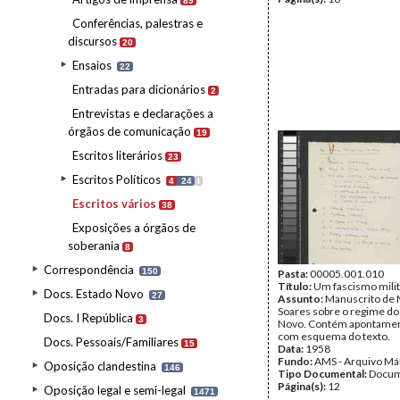
89
Conferências, palestras e
discursos
20
Ensaios
22
Entradas para dicionários
2
Entrevistas e declarações a
órgãos de comunicação
19
Escritos literários
23
Escritos Políticos
4
24
I
Escritos vários
38
Exposições a órgãos de
soberania
8
Correspondência
150
Pasta:
00005.001.010
Título:
Um fascismo milita
Docs. Estado Novo
27
Assunto:
Manuscrito de 
Soares sobre o regime do
Docs. I República
3
Novo. Contém apontamen
com esquema do texto.
Docs. Pessoais/Familiares
15
Data:
1958
Fundo:
AMS - Arquivo Má
Oposição clandestina
146
Tipo Documental:
Docum
Página(s):
12
Oposição legal e semi-legal
1471