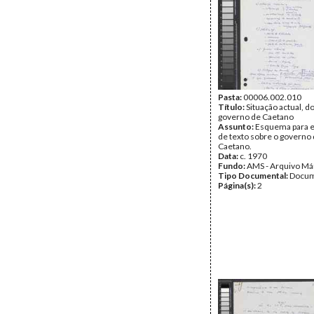
Fundo:
AMS - Arquivo Má
Tipo Documental:
Docum
Página(s):
14
Pasta:
00006.002.010
Título:
Situação actual, d
governo de Caetano
Assunto:
Esquema para e
de texto sobre o governo
Caetano.
Data:
c. 1970
Fundo:
AMS - Arquivo Má
Tipo Documental:
Docum
Página(s):
2