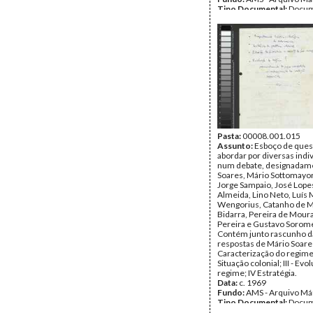
Tipo Documental:
Docum
Página(s):
54
Pasta:
00008.001.015
Assunto:
Esboço de ques
abordar por diversas indi
num debate, designadam
Soares, Mário Sottomayor
Jorge Sampaio, José Lope
Almeida, Lino Neto, Luís M
Wengorius, Catanho de 
Bidarra, Pereira de Mour
Pereira e Gustavo Sorom
Contém junto rascunho d
respostas de Mário Soares:
Caracterização do regime, 
Situação colonial; III - Evo
regime; IV Estratégia.
Data:
c. 1969
Fundo:
AMS - Arquivo Má
Tipo Documental:
Docum
Página(s):
13