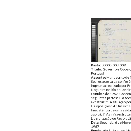
Pasta:
00005.003.009
Título:
Governo e Oposi
Portugal
Assunto:
Manuscrito de 
Soares acerca da conferê
imprensa realizada por F
Nogueira no Rio de Janei
Outubro de 1967. Conté
seguintes partes: 1. A téc
avestruz; 2. A situação po
E a oposição?; 4. Um expe
Inexistência de uma saída 
agora?; 7. As infraestrutur
Liberalização ou Revoluç
Data:
Segunda, 6 de Nov
1967
Fundo:
AMS - Arquivo Má