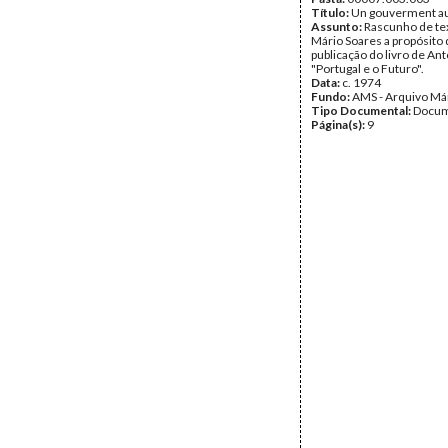
Título:
Un gouverment au
Assunto:
Rascunho de te
Mário Soares a propósito 
publicação do livro de Ant
"Portugal e o Futuro".
Data:
c. 1974
Fundo:
AMS - Arquivo Má
Tipo Documental:
Docum
Página(s):
9