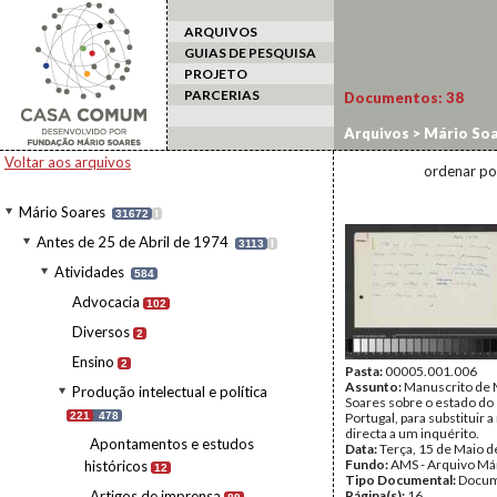
ARQUIVOS
GUIAS DE PESQUISA
PROJETO
PARCERIAS
Documentos:
38
Arquivos
>
Mário Soa
Escritos vários
Voltar aos arquivos
ordenar po
Mário Soares
31672
I
Antes de 25 de Abril de 1974
3113
I
Atividades
584
Advocacia
102
Diversos
2
Ensino
2
Pasta:
00005.001.006
Assunto:
Manuscrito de 
Produção intelectual e política
Soares sobre o estado do
221
478
Portugal, para substituir 
directa a um inquérito.
Apontamentos e estudos
Data:
Terça, 15 de Maio 
Fundo:
AMS - Arquivo Má
históricos
12
Tipo Documental:
Docum
Artigos de imprensa
Página(s):
16