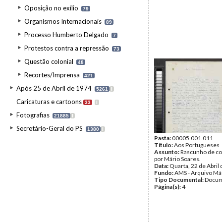
Oposição no exílio
79
Organismos Internacionais
89
Processo Humberto Delgado
7
Protestos contra a repressão
73
Questão colonial
48
Recortes/Imprensa
421
Após 25 de Abril de 1974
5261
I
Caricaturas e cartoons
33
I
Fotografias
21885
I
Secretário-Geral do PS
1380
I
Pasta:
00005.001.011
Título:
Aos Portugueses
Assunto:
Rascunho de c
por Mário Soares.
Data:
Quarta, 22 de Abril
Fundo:
AMS - Arquivo Má
Tipo Documental:
Docum
Página(s):
4