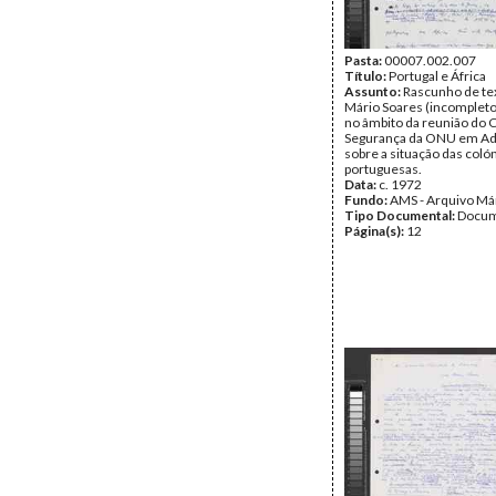
Pasta:
00007.002.007
Título:
Portugal e África
Assunto:
Rascunho de te
Mário Soares (incompleto
no âmbito da reunião do 
Segurança da ONU em Ad
sobre a situação das coló
portuguesas.
Data:
c. 1972
Fundo:
AMS - Arquivo Má
Tipo Documental:
Docum
Página(s):
12