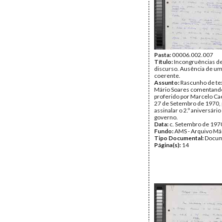
Pasta:
00006.002.007
Título:
Incongruências d
discurso. Ausência de uma
coerente.
Assunto:
Rascunho de te
Mário Soares comentando
proferido por Marcelo C
27 de Setembro de 1970, 
assinalar o 2.º aniversári
governo.
Data:
c. Setembro de 197
Fundo:
AMS - Arquivo Má
Tipo Documental:
Docum
Página(s):
14