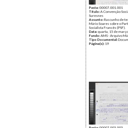
Pasta:
00007.001.001
Título:
A Convenção Socia
Suresnes
Assunto:
Rascunho de te
Mário Soares sobre o Par
Socialista Francês (PSF).
Data:
quarta, 15 de març
Fundo:
AMS - Arquivo Má
Tipo Documental:
Docum
Página(s):
19
Pasta:
00007.003.003