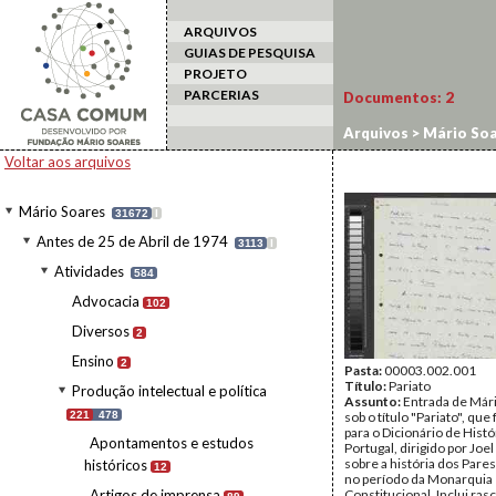
ARQUIVOS
GUIAS DE PESQUISA
PROJETO
PARCERIAS
Documentos:
2
Arquivos
>
Mário Soa
Voltar aos arquivos
Mário Soares
31672
I
Antes de 25 de Abril de 1974
3113
I
Atividades
584
Advocacia
102
Diversos
2
Ensino
2
Pasta:
00003.002.001
Título:
Pariato
Produção intelectual e política
Assunto:
Entrada de Mári
221
478
sob o título "Pariato", que 
para o Dicionário de Histó
Apontamentos e estudos
Portugal, dirigido por Joel
sobre a história dos Pares
históricos
12
no período da Monarquia
Artigos de imprensa
Constitucional. Inclui ra