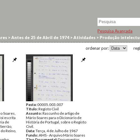
Pesquisa Avançada
res
>
Antes de 25 de Abril de 1974
>
Atividades
>
Produção intelectua
ordenar por:
reg
Pasta:
00005.003.007
Título:
Registo Civil
o Soares,
Assunto:
Rascunho de artigo de
foi escrita
Mário Soares para o Dicionário de
ria de
História de Portugal, sobre o Registo
 Serrão,
Civil.
 do Reino,
Data:
Terça, 4 de Julho de 1967
Fundo:
AMS - Arquivo Mário Soares
scunho
Tipo Documental:
Documentos