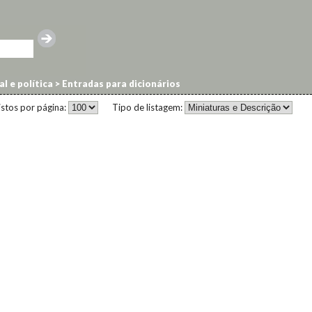
l e política
>
Entradas para dicionários
istos por página:
Tipo de listagem: