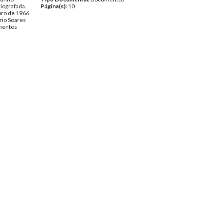
lografada.
Página(s):
10
bro de 1966
rio Soares
entos