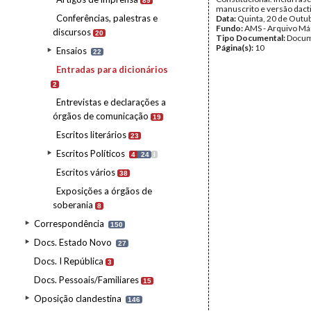
89
manuscrito e versão dacti
Conferências, palestras e
Data:
Quinta, 20 de Outu
Fundo:
AMS - Arquivo Má
discursos
20
Tipo Documental:
Docum
Página(s):
10
Ensaios
22
Entradas para dicionários
2
Entrevistas e declarações a
órgãos de comunicação
19
Escritos literários
23
Escritos Políticos
4
24
I
Escritos vários
38
Exposições a órgãos de
soberania
8
Correspondência
150
Docs. Estado Novo
27
Docs. I República
3
Docs. Pessoais/Familiares
15
Oposição clandestina
146