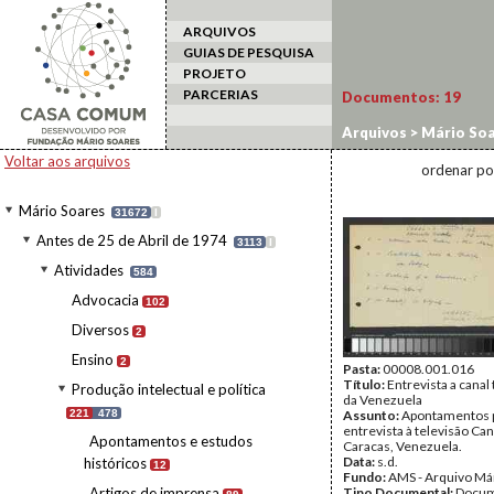
ARQUIVOS
GUIAS DE PESQUISA
PROJETO
PARCERIAS
Documentos:
19
Arquivos
>
Mário Soa
Entrevistas e decla
Voltar aos arquivos
ordenar po
Mário Soares
31672
I
Antes de 25 de Abril de 1974
3113
I
Atividades
584
Advocacia
102
Diversos
2
Ensino
2
Pasta:
00008.001.016
Título:
Entrevista a canal 
Produção intelectual e política
da Venezuela
221
478
Assunto:
Apontamentos 
entrevista à televisão Can
Apontamentos e estudos
Caracas, Venezuela.
Data:
s.d.
históricos
12
Fundo:
AMS - Arquivo Má
Artigos de imprensa
Tipo Documental:
Docum