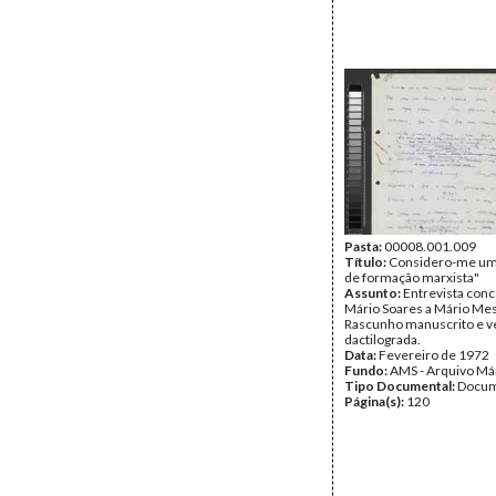
Pasta:
00008.001.009
Título:
Considero-me um 
de formação marxista"
Assunto:
Entrevista conc
Mário Soares a Mário Mes
Rascunho manuscrito e v
dactilograda.
Data:
Fevereiro de 1972
Fundo:
AMS - Arquivo Má
Tipo Documental:
Docum
Página(s):
120