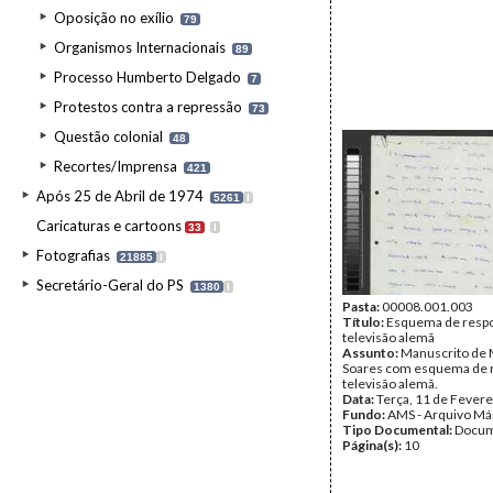
Oposição no exílio
79
Organismos Internacionais
89
Processo Humberto Delgado
7
Protestos contra a repressão
73
Questão colonial
48
Recortes/Imprensa
421
Após 25 de Abril de 1974
5261
I
Caricaturas e cartoons
33
I
Fotografias
21885
I
Secretário-Geral do PS
1380
I
Pasta:
00008.001.003
Título:
Esquema de respo
televisão alemã
Assunto:
Manuscrito de 
Soares com esquema de r
televisão alemã.
Data:
Terça, 11 de Fevere
Fundo:
AMS - Arquivo Má
Tipo Documental:
Docum
Página(s):
10