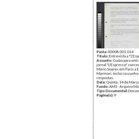
Pasta:
00008.001.014
Título:
Entrevista a "L'Es
Assunto:
Guião para entr
jornal "L'Espresso" conce
Mário Soares em Paris a 
Marmori. Inclui rascunho
respostas.
Data:
Quinta, 14 de Març
Fundo:
AMS - Arquivo Má
Tipo Documental:
Docum
Página(s):
9