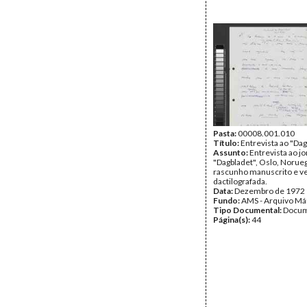
Pasta:
00008.001.010
Título:
Entrevista ao "Da
Assunto:
Entrevista ao jo
"Dagbladet", Oslo, Noruega
rascunho manuscrito e v
dactilografada.
Data:
Dezembro de 1972
Fundo:
AMS - Arquivo Má
Tipo Documental:
Docum
Página(s):
44