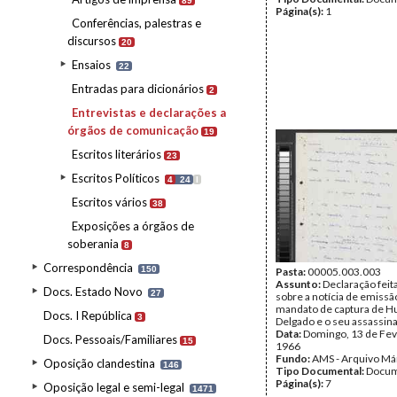
89
Página(s):
1
Conferências, palestras e
discursos
20
Ensaios
22
Entradas para dicionários
2
Entrevistas e declarações a
órgãos de comunicação
19
Escritos literários
23
Escritos Políticos
4
24
I
Escritos vários
38
Exposições a órgãos de
soberania
8
Correspondência
150
Pasta:
00005.003.003
Assunto:
Declaração feita
Docs. Estado Novo
27
sobre a notícia de emissã
mandato de captura de 
Docs. I República
3
Delgado e o seu assassina
Data:
Domingo, 13 de Fev
Docs. Pessoais/Familiares
15
1966
Fundo:
AMS - Arquivo Má
Oposição clandestina
146
Tipo Documental:
Docum
Página(s):
7
Oposição legal e semi-legal
1471