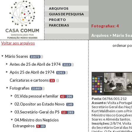
ARQUIVOS
GUIAS DE PESQUISA
PROJETO
PARCERIAS
Fotografias:
4
Arquivos
>
Mário Soa
Voltar aos arquivos
ordenar po
Mário Soares
31672
I
Antes de 25 de Abril de 1974
3113
I
Após 25 de Abril de 1974
5261
I
Caricaturas e cartoons
33
I
Fotografias
21885
I
01.Vida pessoal e familiar
42
206
Pasta:
06786.001.212
Assunto:
Visita a Portuga
02.Opositor ao Estado Novo
140
Secretário Geral das Naç
Kurt Waldheim com o Pri
03.Secretário-Geral do PS
12
283
Ministro Vasco Gonçalves
Soares e Almeida Santos.
04.Ministro dos Negócios
Inscrições:
2/8/74. Visita
Estrangeiros
9
89
do Secretário Geral das 
Unidas. O Dr. Kurt Waldh