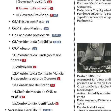
I Governo Provisório
12
Primeiro Ministro Corone
Gonçalves.
II Governo Provisório
4
Data:
Sexta, 2 de Agosto 
Fundo:
Arquivo Mário So
III Governo Provisório
2
64
Tipo Documental:
Fotogr
Página(s):
2
05.Ministro sem Pasta
2
06.Primeiro-Ministro
90
07.Candidato presidencial
17661
08.Presidente da República
3338
09.Professor
25
10.Presidente da Fundação Mário
Soares
12
11.Advogado
5
12.Presidente da Comissão Mundial
Pasta:
10182.017
Independente para os Oceanos
6
Assunto:
Mário Soares d
perante a Assembleia Ger
13.Conselheiro de Estado
20
Organização das Nações 
Nova Iorque.
14.Chefe de Missão da ONU na
Autor:
United Press Inter
Argélia
Photo
2
Data:
segunda, 23 de set
15.Contexto não identificado
1974
6
Fundo:
Isabel Soares
Secretário-Geral do PS
Tipo Documental:
Fotogr
1380
I