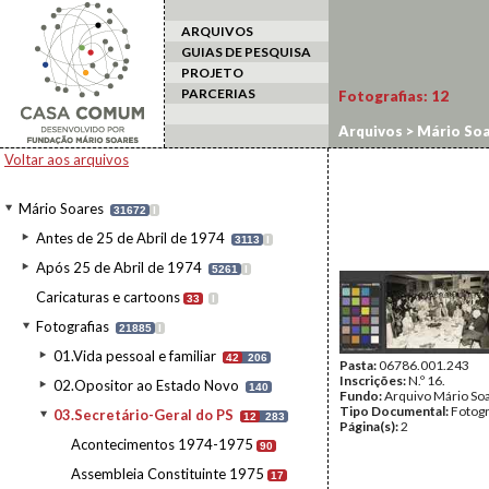
ARQUIVOS
GUIAS DE PESQUISA
PROJETO
PARCERIAS
Fotografias:
12
Arquivos
>
Mário Soa
Voltar aos arquivos
Mário Soares
31672
I
Antes de 25 de Abril de 1974
3113
I
Após 25 de Abril de 1974
5261
I
Caricaturas e cartoons
33
I
Fotografias
21885
I
01.Vida pessoal e familiar
42
206
Pasta:
06786.001.243
Inscrições:
N.º 16.
02.Opositor ao Estado Novo
140
Fundo:
Arquivo Mário So
Tipo Documental:
Fotogr
03.Secretário-Geral do PS
12
283
Página(s):
2
Acontecimentos 1974-1975
90
Assembleia Constituinte 1975
17