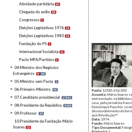
Atividade partidária
60
Chegada do exílio
38
Congressos
1
Eleições Legislativas 1976
18
Eleições Legislativas 1983
34
Fundação do PS
1
Internacional Socialista
11
Pacto MFA/Partidos
1
04.Ministro dos Negócios
Estrangeiros
9
89
05.Ministro sem Pasta
2
06.Primeiro-Ministro
90
Pasta:
12385.016.003
Assunto:
Mário Soares s
07.Candidato presidencial
17661
entrevistado, na bibliotec
casa, pelo jornalista franc
08.Presidente da República
3338
Dominique Pouchin, no â
desenvolvimento do livro
09.Professor
25
que Revolução?".
Data:
1974
10.Presidente da Fundação Mário
Fundo:
Mário Soares
Soares
Tipo Documental:
Fotogr
12
Página(s):
2