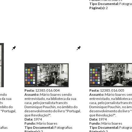
Tipo Documental:
Fotogra
Página(s):
2
Pasta:
12385.016.004
Pasta:
12385.016.005
endo
Assunto:
Mário Soares sendo
Assunto:
Mário Soares se
a da sua
entrevistado, na biblioteca da sua
entrevistado, na biblioteca 
ês
casa, pelo jornalista francês
casa, pelo jornalista francê
mbito do
Dominique Pouchin, no âmbito do
Dominique Pouchin, no âm
 "Portugal,
desenvolvimento do livro "Portugal,
desenvolvimento do livro "
que Revolução?".
que Revolução?".
Data:
1974
Data:
1974
Fundo:
Mário Soares
Fundo:
Mário Soares
afias
Tipo Documental:
Fotografias
Tipo Documental:
Fotogra
Página(s):
2
Página(s):
2