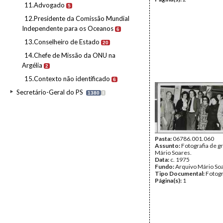
11.Advogado
5
12.Presidente da Comissão Mundial
Independente para os Oceanos
6
13.Conselheiro de Estado
20
14.Chefe de Missão da ONU na
Argélia
2
15.Contexto não identificado
6
Secretário-Geral do PS
1380
I
Pasta:
06786.001.060
Assunto:
Fotografia de 
Mário Soares.
Data:
c. 1975
Fundo:
Arquivo Mário So
Tipo Documental:
Fotogr
Página(s):
1