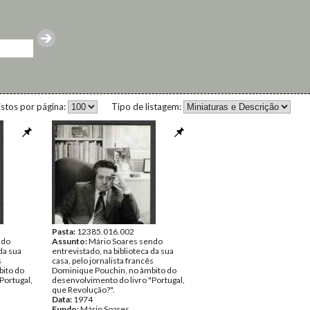
istos por página:
Tipo de listagem:
Pasta:
12385.016.002
ndo
Assunto:
Mário Soares sendo
da sua
entrevistado, na biblioteca da sua
s
casa, pelo jornalista francês
bito do
Dominique Pouchin, no âmbito do
Portugal,
desenvolvimento do livro "Portugal,
que Revolução?".
Data:
1974
Fundo:
Mário Soares