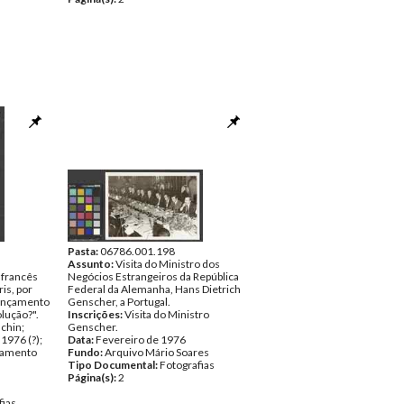
Pasta:
06786.001.198
Assunto:
Visita do Ministro dos
 francês
Negócios Estrangeiros da República
is, por
Federal da Alemanha, Hans Dietrich
lançamento
Genscher, a Portugal.
olução?".
Inscrições:
Visita do Ministro
chin;
Genscher.
1976 (?);
Data:
Fevereiro de 1976
nçamento
Fundo:
Arquivo Mário Soares
Tipo Documental:
Fotografias
Página(s):
2
fias