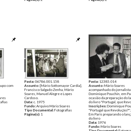
Pasta:
06786.001.158
Pasta:
12385.014
grupo com
Assunto:
[Mário Sottomayor Cardia],
Assunto:
Mário Soares
Francisco Salgado Zenha, Mário
acompanhado do jornalista
Soares, Manuel Alegre e Lopes
Dominique Pouchin, em Par
ares
Cardoso.
ocasião da preparação do 
afias
Data:
c. 1975
do livro "Portugal, que Rev
Fundo:
Arquivo Mário Soares
Inscrições:
Dominique Pou
Tipo Documental:
Fotografias
"Portugal que Revolução?"; 
Página(s):
1
Em Paris preparando o la
do livro
Data:
1976
Fundo:
Mário Soares
Tipo Documental:
Fotogra