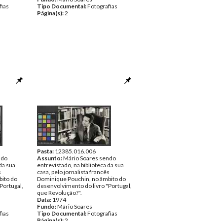
fias
Tipo Documental:
Fotografias
Página(s):
2
Pasta:
12385.016.006
ndo
Assunto:
Mário Soares sendo
da sua
entrevistado, na biblioteca da sua
s
casa, pelo jornalista francês
bito do
Dominique Pouchin, no âmbito do
Portugal,
desenvolvimento do livro "Portugal,
que Revolução?".
Data:
1974
Fundo:
Mário Soares
fias
Tipo Documental:
Fotografias
Página(s):
2