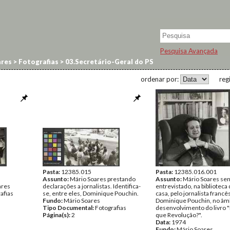
Pesquisa Avançada
res
>
Fotografias
>
03.Secretário-Geral do PS
ordenar por:
reg
Pasta:
12385.015
Pasta:
12385.016.001
Assunto:
Mário Soares prestando
Assunto:
Mário Soares se
ares
declarações a jornalistas. Identifica-
entrevistado, na biblioteca 
afias
se, entre eles, Dominique Pouchin.
casa, pelo jornalista francê
Fundo:
Mário Soares
Dominique Pouchin, no âm
Tipo Documental:
Fotografias
desenvolvimento do livro "
Página(s):
2
que Revolução?".
Data:
1974
Fundo:
Mário Soares