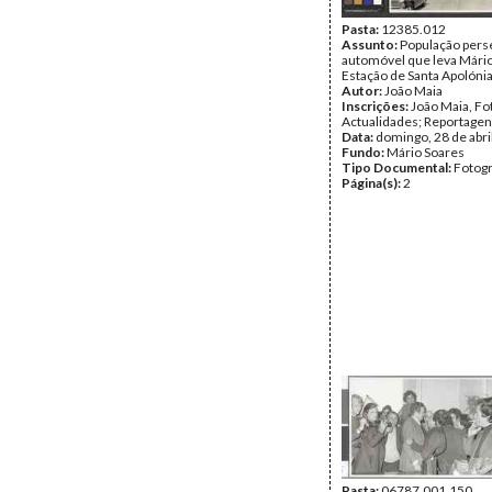
Pasta:
12385.012
Assunto:
População pers
automóvel que leva Mário
Estação de Santa Apolónia
Autor:
João Maia
Inscrições:
João Maia, Fo
Actualidades; Reportage
Data:
domingo, 28 de abri
Fundo:
Mário Soares
Tipo Documental:
Fotogr
Página(s):
2
Pasta:
06787.001.150