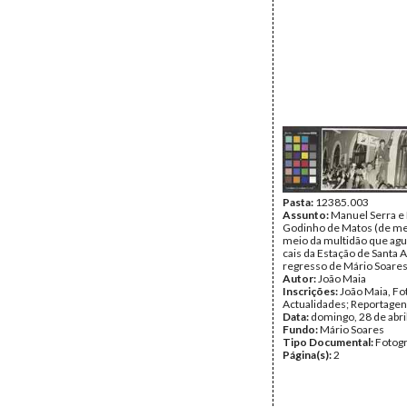
Pasta:
12385.003
Assunto:
Manuel Serra e
Godinho de Matos (de me
meio da multidão que agu
cais da Estação de Santa A
regresso de Mário Soares 
Autor:
João Maia
Inscrições:
João Maia, Fo
Actualidades; Reportage
Data:
domingo, 28 de abri
Fundo:
Mário Soares
Tipo Documental:
Fotogr
Página(s):
2