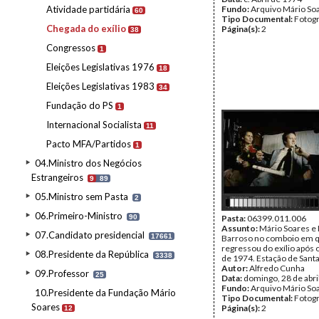
Atividade partidária
Fundo:
Arquivo Mário So
60
Tipo Documental:
Fotogr
Chegada do exílio
Página(s):
2
38
Congressos
1
Eleições Legislativas 1976
18
Eleições Legislativas 1983
34
Fundação do PS
1
Internacional Socialista
11
Pacto MFA/Partidos
1
04.Ministro dos Negócios
Estrangeiros
9
89
05.Ministro sem Pasta
2
06.Primeiro-Ministro
90
Pasta:
06399.011.006
Assunto:
Mário Soares e
07.Candidato presidencial
17661
Barroso no comboio em 
regressou do exílio após o
08.Presidente da República
3338
de 1974. Estação de Santa
Autor:
Alfredo Cunha
09.Professor
25
Data:
domingo, 28 de abri
Fundo:
Arquivo Mário So
10.Presidente da Fundação Mário
Tipo Documental:
Fotogr
Soares
Página(s):
2
12