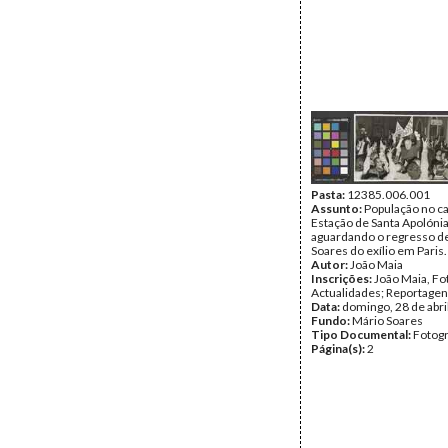
Pasta:
12385.006.001
Assunto:
População no ca
Estação de Santa Apolóni
aguardando o regresso d
Soares do exílio em Paris.
Autor:
João Maia
Inscrições:
João Maia, Fo
Actualidades; Reportage
Data:
domingo, 28 de abri
Fundo:
Mário Soares
Tipo Documental:
Fotogr
Página(s):
2