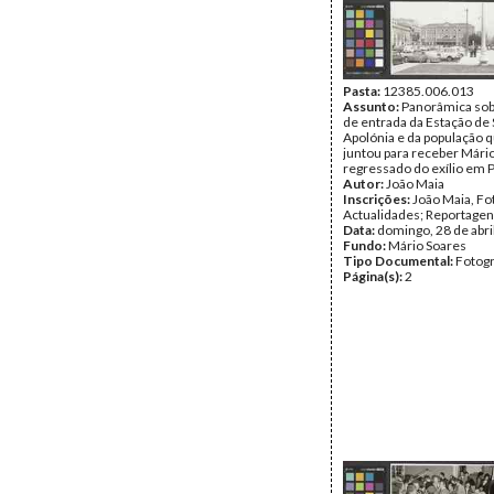
Pasta:
12385.006.013
Assunto:
Panorâmica sob
de entrada da Estação de 
Apolónia e da população 
juntou para receber Mári
regressado do exílio em P
Autor:
João Maia
Inscrições:
João Maia, Fo
Actualidades; Reportage
Data:
domingo, 28 de abri
Fundo:
Mário Soares
Tipo Documental:
Fotogr
Página(s):
2