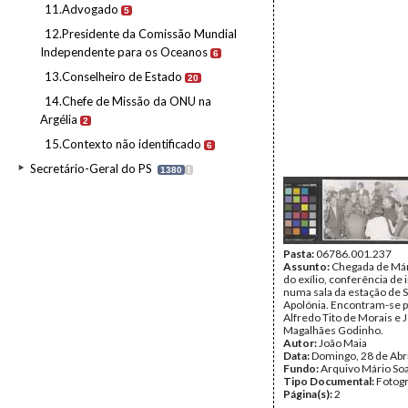
11.Advogado
5
12.Presidente da Comissão Mundial
Independente para os Oceanos
6
13.Conselheiro de Estado
20
14.Chefe de Missão da ONU na
Argélia
2
15.Contexto não identificado
6
Secretário-Geral do PS
1380
I
Pasta:
06786.001.237
Assunto:
Chegada de Már
do exílio, conferência de
numa sala da estação de 
Apolónia. Encontram-se 
Alfredo Tito de Morais e 
Magalhães Godinho.
Autor:
João Maia
Data:
Domingo, 28 de Abr
Fundo:
Arquivo Mário So
Tipo Documental:
Fotogr
Página(s):
2