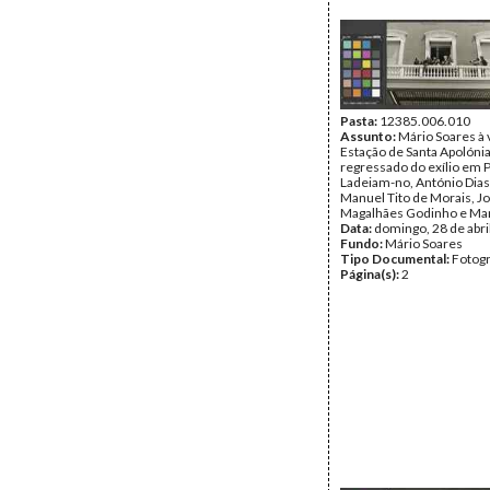
Pasta:
12385.006.010
Assunto:
Mário Soares à 
Estação de Santa Apolónia
regressado do exílio em P
Ladeiam-no, António Dias
Manuel Tito de Morais, J
Magalhães Godinho e Man
Data:
domingo, 28 de abri
Fundo:
Mário Soares
Tipo Documental:
Fotogr
Página(s):
2