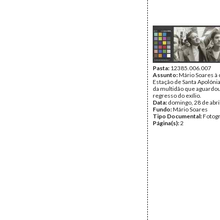
Pasta:
12385.006.007
Assunto:
Mário Soares à 
Estação de Santa Apolóni
da multidão que aguardou
regresso do exílio.
Data:
domingo, 28 de abri
Fundo:
Mário Soares
Tipo Documental:
Fotogr
Página(s):
2