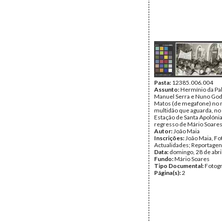
Pasta:
12385.006.004
Assunto:
Hermínio da Pal
Manuel Serra e Nuno God
Matos (de megafone) no 
multidão que aguarda, no 
Estação de Santa Apolónia
regresso de Mário Soares 
Autor:
João Maia
Inscrições:
João Maia, Fo
Actualidades; Reportage
Data:
domingo, 28 de abri
Fundo:
Mário Soares
Tipo Documental:
Fotogr
Página(s):
2