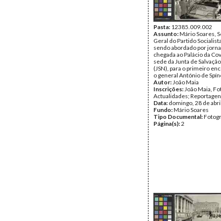
Pasta:
12385.009.002
Assunto:
Mário Soares, S
Geral do Partido Socialista
sendo abordado por jornal
chegada ao Palácio da Co
sede da Junta de Salvação
(JSN), para o primeiro e
o general António de Spín
Autor:
João Maia
Inscrições:
João Maia, Fo
Actualidades; Reportage
Data:
domingo, 28 de abri
Fundo:
Mário Soares
Tipo Documental:
Fotogr
Página(s):
2