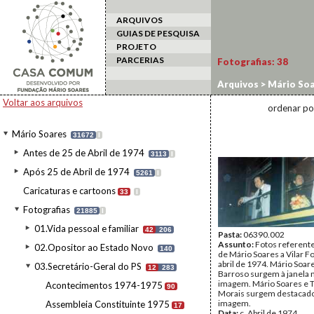
ARQUIVOS
GUIAS DE PESQUISA
PROJETO
PARCERIAS
Fotografias:
38
Arquivos
>
Mário Soa
Voltar aos arquivos
ordenar po
Mário Soares
31672
I
Antes de 25 de Abril de 1974
3113
I
Após 25 de Abril de 1974
5261
I
Caricaturas e cartoons
33
I
Fotografias
21885
I
01.Vida pessoal e familiar
42
206
Pasta:
06390.002
Assunto:
Fotos referent
02.Opositor ao Estado Novo
140
de Mário Soares a Vilar 
abril de 1974. Mário Soar
03.Secretário-Geral do PS
12
283
Barroso surgem à janela n
imagem. Mário Soares e T
Acontecimentos 1974-1975
90
Morais surgem destacados
imagem.
Assembleia Constituinte 1975
17
Data:
c. Abril de 1974