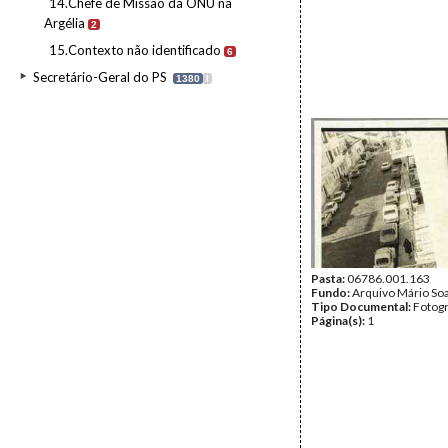
14.Chefe de Missão da ONU na
Argélia
2
15.Contexto não identificado
6
Secretário-Geral do PS
1380
I
Pasta:
06786.001.163
Fundo:
Arquivo Mário So
Tipo Documental:
Fotogr
Página(s):
1