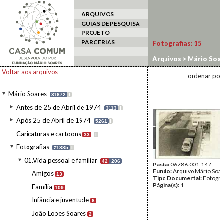
ARQUIVOS
GUIAS DE PESQUISA
PROJETO
PARCERIAS
Fotografias:
15
Arquivos
>
Mário Soa
Voltar aos arquivos
ordenar po
Mário Soares
31672
I
Antes de 25 de Abril de 1974
3113
I
Após 25 de Abril de 1974
5261
I
Caricaturas e cartoons
33
I
Fotografias
21885
I
01.Vida pessoal e familiar
42
206
Pasta:
06786.001.147
Fundo:
Arquivo Mário So
Amigos
13
Tipo Documental:
Fotogr
Página(s):
1
Família
109
Infância e juventude
6
João Lopes Soares
2