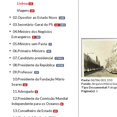
Lisboa
15
Viagens
19
02.Opositor ao Estado Novo
140
03.Secretário-Geral do PS
12
283
04.Ministro dos Negócios
Estrangeiros
9
89
05.Ministro sem Pasta
2
06.Primeiro-Ministro
90
07.Candidato presidencial
17661
08.Presidente da República
3338
09.Professor
25
10.Presidente da Fundação Mário
Pasta:
06786.001.150
Fundo:
Arquivo Mário So
Soares
12
Tipo Documental:
Fotogr
Página(s):
1
11.Advogado
5
12.Presidente da Comissão Mundial
Independente para os Oceanos
6
13.Conselheiro de Estado
20