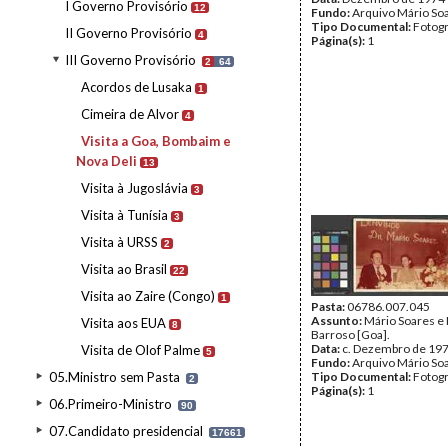
I Governo Provisório
12
Fundo:
Arquivo Mário So
Tipo Documental:
Fotogr
II Governo Provisório
4
Página(s):
1
III Governo Provisório
2
64
Acordos de Lusaka
1
Cimeira de Alvor
4
Visita a Goa, Bombaim e
Nova Deli
13
Visita à Jugoslávia
3
Visita à Tunísia
3
Visita à URSS
2
Visita ao Brasil
22
Visita ao Zaire (Congo)
1
Pasta:
06786.007.045
Assunto:
Mário Soares e
Visita aos EUA
8
Barroso [Goa].
Data:
c. Dezembro de 19
Visita de Olof Palme
5
Fundo:
Arquivo Mário So
05.Ministro sem Pasta
Tipo Documental:
Fotogr
2
Página(s):
1
06.Primeiro-Ministro
90
07.Candidato presidencial
17661