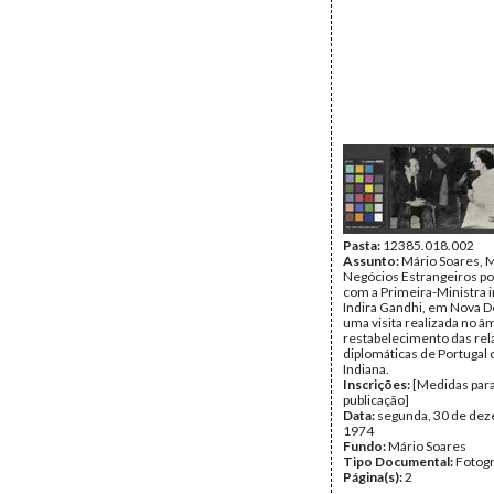
Pasta:
12385.018.002
Assunto:
Mário Soares, M
Negócios Estrangeiros po
com a Primeira-Ministra 
Indira Gandhi, em Nova De
uma visita realizada no â
restabelecimento das re
diplomáticas de Portugal
Indiana.
Inscrições:
[Medidas par
publicação]
Data:
segunda, 30 de de
1974
Fundo:
Mário Soares
Tipo Documental:
Fotogr
Página(s):
2