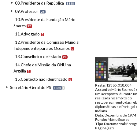
08.Presidente da República
3338
09.Professor
25
10.Presidente da Fundação Mário
Soares
12
11.Advogado
5
12.Presidente da Comissão Mundial
Independente para os Oceanos
6
13.Conselheiro de Estado
20
14.Chefe de Missão da ONU na
Argélia
2
15.Contexto não identificado
6
Pasta:
12385.018.004
Secretário-Geral do PS
1380
I
Assunto:
Mário Soares à 
um aeroporto, durante um
realizada no âmbito do
restabelecimento das re
diplomáticas de Portugal
Indiana.
Data:
Dezembro de 1974
Fundo:
Mário Soares
Tipo Documental:
Fotogr
Página(s):
2