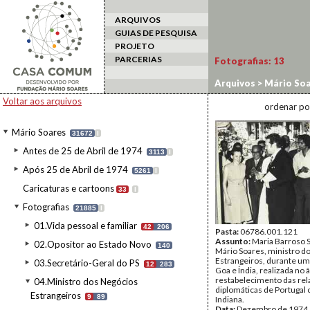
ARQUIVOS
GUIAS DE PESQUISA
PROJETO
PARCERIAS
Fotografias:
13
Arquivos
>
Mário Soa
Visita a Goa, Bombai
Voltar aos arquivos
ordenar po
Mário Soares
31672
I
Antes de 25 de Abril de 1974
3113
I
Após 25 de Abril de 1974
5261
I
Caricaturas e cartoons
33
I
Fotografias
21885
I
01.Vida pessoal e familiar
42
206
Pasta:
06786.001.121
Assunto:
Maria Barroso 
02.Opositor ao Estado Novo
140
Mário Soares, ministro d
Estrangeiros, durante uma
03.Secretário-Geral do PS
12
283
Goa e Índia, realizada no 
restabelecimento das re
04.Ministro dos Negócios
diplomáticas de Portugal
Estrangeiros
9
89
Indiana.
Data:
Dezembro de 1974