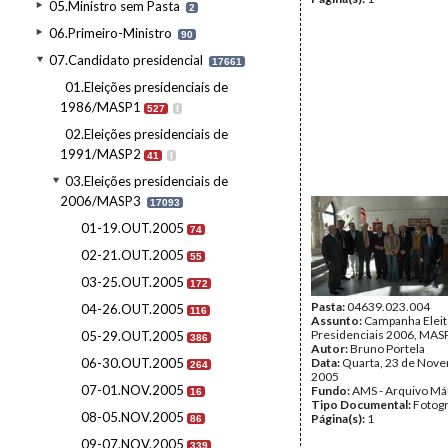
05.Ministro sem Pasta
2
06.Primeiro-Ministro
90
07.Candidato presidencial
17661
01.Eleições presidenciais de
1986/MASP1
527
I
02.Eleições presidenciais de
1991/MASP2
41
I
03.Eleições presidenciais de
2006/MASP3
17093
01-19.OUT.2005
74
02-21.OUT.2005
55
03-25.OUT.2005
172
Pasta:
04639.023.004
04-26.OUT.2005
116
Assunto:
Campanha Eleit
Presidenciais 2006, MASPI
05-29.OUT.2005
386
Autor:
Bruno Portela
06-30.OUT.2005
Data:
Quarta, 23 de Nov
264
2005
07-01.NOV.2005
Fundo:
AMS - Arquivo Má
16
Tipo Documental:
Fotogr
08-05.NOV.2005
Página(s):
1
86
09-07.NOV.2005
339