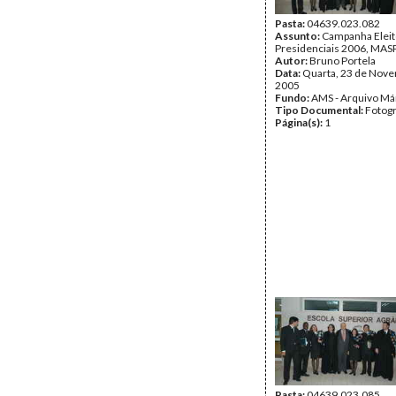
Pasta:
04639.023.082
Assunto:
Campanha Eleit
Presidenciais 2006, MASPI
Autor:
Bruno Portela
Data:
Quarta, 23 de Nov
2005
Fundo:
AMS - Arquivo Má
Tipo Documental:
Fotogr
Página(s):
1
Pasta:
04639.023.085