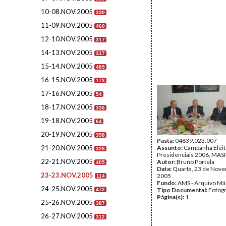
10-08.NOV.2005
330
11-09.NOV.2005
460
12-10.NOV.2005
317
14-13.NOV.2005
317
15-14.NOV.2005
489
16-15.NOV.2005
173
17-16.NOV.2005
54
18-17.NOV.2005
336
19-18.NOV.2005
64
20-19.NOV.2005
398
Pasta:
04639.023.007
21-20.NOV.2005
Assunto:
Campanha Eleit
328
Presidenciais 2006, MASPI
22-21.NOV.2005
Autor:
Bruno Portela
405
Data:
Quarta, 23 de Nov
23-23.NOV.2005
2005
114
Fundo:
AMS - Arquivo Má
24-25.NOV.2005
Tipo Documental:
Fotogr
472
Página(s):
1
25-26.NOV.2005
387
26-27.NOV.2005
312