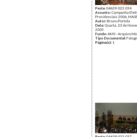
Pasta:
04639.023.034
Assunto:
Campanha Eleit
Presidenciais 2006, MASPI
Autor:
Bruno Portela
Data:
Quarta, 23 de Nov
2005
Fundo:
AMS - Arquivo Má
Tipo Documental:
Fotogr
Página(s):
1
Pasta:
04639.023.037