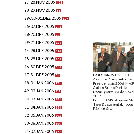
27-28.NOV.2005
458
28-29.NOV.2005
89
29e30-01.DEZ.2005
127
35-07.DEZ.2005
204
38-20.DEZ.2005
32
39-21.DEZ.2005
479
44-28.DEZ.2005
141
45-29.DEZ.2005
241
46-30.DEZ.2005
393
47-31.DEZ.2005
Pasta:
04639.023.010
93
Assunto:
Campanha Eleit
48-01.JAN.2006
Presidenciais 2006, MASPI
271
Autor:
Bruno Portela
49-02.JAN.2006
Data:
Quarta, 23 de Nov
111
2005
50-03.JAN.2006
153
Fundo:
AMS - Arquivo Má
Tipo Documental:
Fotogr
51-04.JAN.2006
144
Página(s):
1
52-05.JAN.2006
202
53-06.JAN.2006
586
54-07.JAN.2006
477