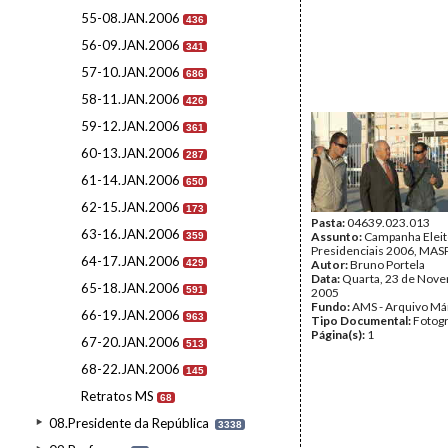
55-08.JAN.2006
436
56-09.JAN.2006
341
57-10.JAN.2006
686
58-11.JAN.2006
426
59-12.JAN.2006
361
60-13.JAN.2006
287
61-14.JAN.2006
650
62-15.JAN.2006
173
Pasta:
04639.023.013
63-16.JAN.2006
Assunto:
Campanha Eleit
359
Presidenciais 2006, MASPI
64-17.JAN.2006
429
Autor:
Bruno Portela
Data:
Quarta, 23 de Nov
65-18.JAN.2006
591
2005
Fundo:
AMS - Arquivo Má
66-19.JAN.2006
963
Tipo Documental:
Fotogr
Página(s):
1
67-20.JAN.2006
513
68-22.JAN.2006
145
Retratos MS
68
08.Presidente da República
3338