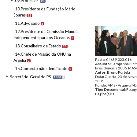
09.Professor
25
10.Presidente da Fundação Mário
Soares
12
11.Advogado
5
12.Presidente da Comissão Mundial
Independente para os Oceanos
6
13.Conselheiro de Estado
20
14.Chefe de Missão da ONU na
Pasta:
04639.023.016
Argélia
2
Assunto:
Campanha Eleit
Presidenciais 2006, MASPI
15.Contexto não identificado
6
Autor:
Bruno Portela
Secretário-Geral do PS
Data:
Quarta, 23 de Nov
1380
I
2005
Fundo:
AMS - Arquivo Má
Tipo Documental:
Fotogr
Página(s):
1