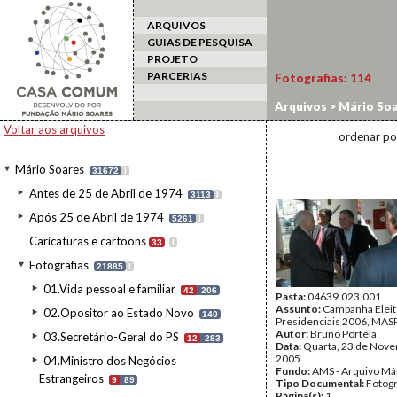
ARQUIVOS
GUIAS DE PESQUISA
PROJETO
PARCERIAS
Fotografias:
114
Arquivos
>
Mário Soa
2006/MASP3
>
23-23
Voltar aos arquivos
ordenar po
Mário Soares
31672
I
Antes de 25 de Abril de 1974
3113
I
Após 25 de Abril de 1974
5261
I
Caricaturas e cartoons
33
I
Fotografias
21885
I
01.Vida pessoal e familiar
42
206
Pasta:
04639.023.001
Assunto:
Campanha Eleit
02.Opositor ao Estado Novo
140
Presidenciais 2006, MASPI
Autor:
Bruno Portela
03.Secretário-Geral do PS
12
283
Data:
Quarta, 23 de Nov
2005
04.Ministro dos Negócios
Fundo:
AMS - Arquivo Má
Estrangeiros
9
89
Tipo Documental:
Fotogr
Página(s):
1