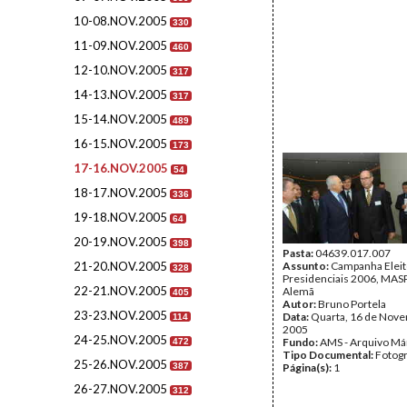
10-08.NOV.2005
330
11-09.NOV.2005
460
12-10.NOV.2005
317
14-13.NOV.2005
317
15-14.NOV.2005
489
16-15.NOV.2005
173
17-16.NOV.2005
54
18-17.NOV.2005
336
19-18.NOV.2005
64
20-19.NOV.2005
398
Pasta:
04639.017.007
21-20.NOV.2005
Assunto:
Campanha Eleit
328
Presidenciais 2006, MASPI
22-21.NOV.2005
Alemã
405
Autor:
Bruno Portela
23-23.NOV.2005
Data:
Quarta, 16 de Nov
114
2005
24-25.NOV.2005
Fundo:
AMS - Arquivo Má
472
Tipo Documental:
Fotogr
25-26.NOV.2005
387
Página(s):
1
26-27.NOV.2005
312