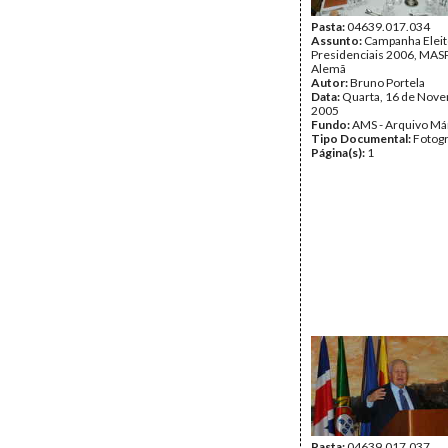
Pasta:
04639.017.034
Assunto:
Campanha Eleit
Presidenciais 2006, MASPI
Alemã
Autor:
Bruno Portela
Data:
Quarta, 16 de Nov
2005
Fundo:
AMS - Arquivo Má
Tipo Documental:
Fotogr
Página(s):
1
Pasta:
04639.017.037