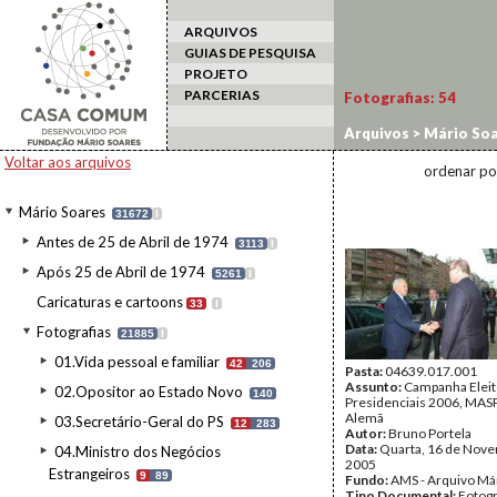
ARQUIVOS
GUIAS DE PESQUISA
PROJETO
PARCERIAS
Fotografias:
54
Arquivos
>
Mário Soa
2006/MASP3
>
17-16
Voltar aos arquivos
ordenar po
Mário Soares
31672
I
Antes de 25 de Abril de 1974
3113
I
Após 25 de Abril de 1974
5261
I
Caricaturas e cartoons
33
I
Fotografias
21885
I
01.Vida pessoal e familiar
42
206
Pasta:
04639.017.001
Assunto:
Campanha Eleit
02.Opositor ao Estado Novo
140
Presidenciais 2006, MASPI
Alemã
03.Secretário-Geral do PS
12
283
Autor:
Bruno Portela
Data:
Quarta, 16 de Nov
04.Ministro dos Negócios
2005
Estrangeiros
9
89
Fundo:
AMS - Arquivo Má
Tipo Documental:
Fotogr