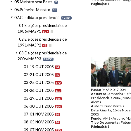
05.Ministro sem Pasta
2
Página(s):
1
06.Primeiro-Ministro
90
07.Candidato presidencial
17661
01.Eleições presidenciais de
1986/MASP1
527
I
02.Eleições presidenciais de
1991/MASP2
41
I
03.Eleições presidenciais de
2006/MASP3
17093
01-19.OUT.2005
74
02-21.OUT.2005
55
03-25.OUT.2005
172
Pasta:
04639.017.004
04-26.OUT.2005
116
Assunto:
Campanha Eleit
Presidenciais 2006, MASPI
05-29.OUT.2005
386
Alemã
06-30.OUT.2005
Autor:
Bruno Portela
264
Data:
Quarta, 16 de Nov
07-01.NOV.2005
2005
16
Fundo:
AMS - Arquivo Má
08-05.NOV.2005
Tipo Documental:
Fotogr
86
Página(s):
1
09-07.NOV.2005
339