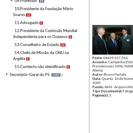
09.Professor
25
10.Presidente da Fundação Mário
Soares
12
11.Advogado
5
12.Presidente da Comissão Mundial
Independente para os Oceanos
6
13.Conselheiro de Estado
20
14.Chefe de Missão da ONU na
Pasta:
04639.017.016
Argélia
2
Assunto:
Campanha Eleit
Presidenciais 2006, MASPI
15.Contexto não identificado
6
Alemã
Secretário-Geral do PS
Autor:
Bruno Portela
1380
I
Data:
Quarta, 16 de Nov
2005
Fundo:
AMS - Arquivo Má
Tipo Documental:
Fotogr
Página(s):
1