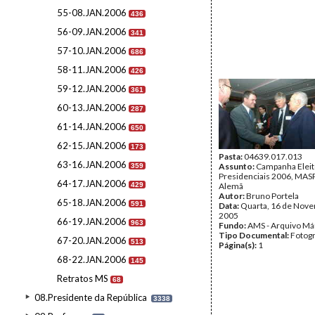
55-08.JAN.2006
436
56-09.JAN.2006
341
57-10.JAN.2006
686
58-11.JAN.2006
426
59-12.JAN.2006
361
60-13.JAN.2006
287
61-14.JAN.2006
650
62-15.JAN.2006
173
Pasta:
04639.017.013
63-16.JAN.2006
Assunto:
Campanha Eleit
359
Presidenciais 2006, MASPI
64-17.JAN.2006
429
Alemã
Autor:
Bruno Portela
65-18.JAN.2006
591
Data:
Quarta, 16 de Nov
2005
66-19.JAN.2006
963
Fundo:
AMS - Arquivo Má
Tipo Documental:
Fotogr
67-20.JAN.2006
513
Página(s):
1
68-22.JAN.2006
145
Retratos MS
68
08.Presidente da República
3338