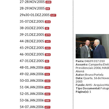
27-28.NOV.2005
458
28-29.NOV.2005
89
29e30-01.DEZ.2005
127
35-07.DEZ.2005
204
38-20.DEZ.2005
32
39-21.DEZ.2005
479
44-28.DEZ.2005
141
45-29.DEZ.2005
241
46-30.DEZ.2005
393
47-31.DEZ.2005
Pasta:
04639.017.010
93
Assunto:
Campanha Eleit
48-01.JAN.2006
Presidenciais 2006, MASPI
271
Alemã
49-02.JAN.2006
Autor:
Bruno Portela
111
Data:
Quarta, 16 de Nov
50-03.JAN.2006
153
2005
Fundo:
AMS - Arquivo Má
51-04.JAN.2006
144
Tipo Documental:
Fotogr
Página(s):
1
52-05.JAN.2006
202
53-06.JAN.2006
586
54-07.JAN.2006
477