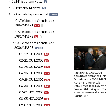
05.Ministro sem Pasta
2
06.Primeiro-Ministro
90
07.Candidato presidencial
17661
01.Eleições presidenciais de
1986/MASP1
527
I
02.Eleições presidenciais de
1991/MASP2
41
I
03.Eleições presidenciais de
2006/MASP3
17093
01-19.OUT.2005
74
02-21.OUT.2005
55
03-25.OUT.2005
172
Pasta:
04639.010.004
04-26.OUT.2005
116
Assunto:
Campanha Eleit
Presidenciais 2006, MASPI
05-29.OUT.2005
386
Autor:
Bruno Portela
06-30.OUT.2005
Data:
Terça, 8 de Novemb
264
Fundo:
AMS - Arquivo Má
07-01.NOV.2005
Tipo Documental:
Fotogr
16
Página(s):
1
08-05.NOV.2005
86
09-07.NOV.2005
339