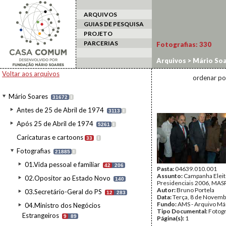
ARQUIVOS
GUIAS DE PESQUISA
PROJETO
PARCERIAS
Fotografias:
330
Arquivos
>
Mário Soa
2006/MASP3
>
10-08
Voltar aos arquivos
ordenar po
Mário Soares
31672
I
Antes de 25 de Abril de 1974
3113
I
Após 25 de Abril de 1974
5261
I
Caricaturas e cartoons
33
I
Fotografias
21885
I
01.Vida pessoal e familiar
42
206
Pasta:
04639.010.001
Assunto:
Campanha Eleit
02.Opositor ao Estado Novo
140
Presidenciais 2006, MASPI
Autor:
Bruno Portela
03.Secretário-Geral do PS
12
283
Data:
Terça, 8 de Novemb
Fundo:
AMS - Arquivo Má
04.Ministro dos Negócios
Tipo Documental:
Fotogr
Estrangeiros
9
89
Página(s):
1