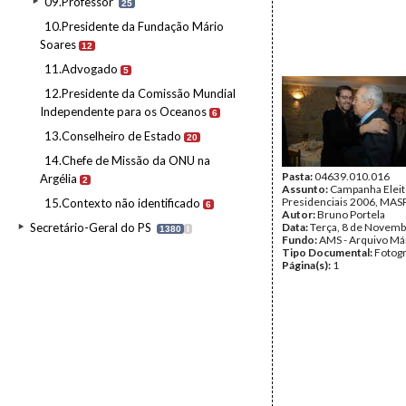
09.Professor
25
10.Presidente da Fundação Mário
Soares
12
11.Advogado
5
12.Presidente da Comissão Mundial
Independente para os Oceanos
6
13.Conselheiro de Estado
20
14.Chefe de Missão da ONU na
Pasta:
04639.010.016
Argélia
2
Assunto:
Campanha Eleit
Presidenciais 2006, MASPI
15.Contexto não identificado
6
Autor:
Bruno Portela
Secretário-Geral do PS
Data:
Terça, 8 de Novemb
1380
I
Fundo:
AMS - Arquivo Má
Tipo Documental:
Fotogr
Página(s):
1