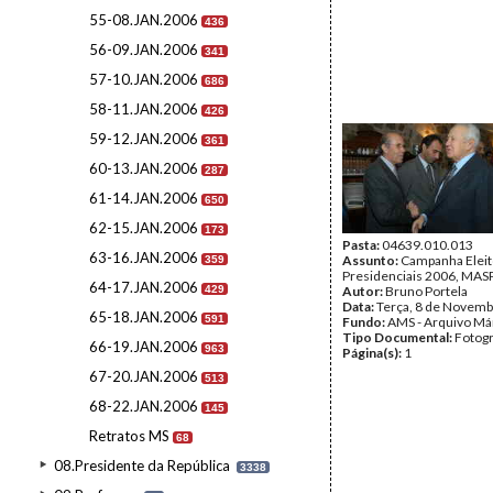
55-08.JAN.2006
436
56-09.JAN.2006
341
57-10.JAN.2006
686
58-11.JAN.2006
426
59-12.JAN.2006
361
60-13.JAN.2006
287
61-14.JAN.2006
650
62-15.JAN.2006
173
Pasta:
04639.010.013
63-16.JAN.2006
Assunto:
Campanha Eleit
359
Presidenciais 2006, MASPI
64-17.JAN.2006
429
Autor:
Bruno Portela
Data:
Terça, 8 de Novemb
65-18.JAN.2006
591
Fundo:
AMS - Arquivo Má
Tipo Documental:
Fotogr
66-19.JAN.2006
963
Página(s):
1
67-20.JAN.2006
513
68-22.JAN.2006
145
Retratos MS
68
08.Presidente da República
3338