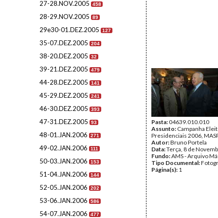
27-28.NOV.2005
458
28-29.NOV.2005
89
29e30-01.DEZ.2005
127
35-07.DEZ.2005
204
38-20.DEZ.2005
32
39-21.DEZ.2005
479
44-28.DEZ.2005
141
45-29.DEZ.2005
241
46-30.DEZ.2005
393
47-31.DEZ.2005
Pasta:
04639.010.010
93
Assunto:
Campanha Eleit
48-01.JAN.2006
Presidenciais 2006, MASPI
271
Autor:
Bruno Portela
49-02.JAN.2006
Data:
Terça, 8 de Novemb
111
Fundo:
AMS - Arquivo Má
50-03.JAN.2006
153
Tipo Documental:
Fotogr
Página(s):
1
51-04.JAN.2006
144
52-05.JAN.2006
202
53-06.JAN.2006
586
54-07.JAN.2006
477