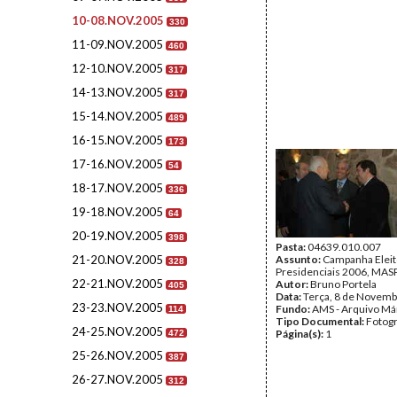
10-08.NOV.2005
330
11-09.NOV.2005
460
12-10.NOV.2005
317
14-13.NOV.2005
317
15-14.NOV.2005
489
16-15.NOV.2005
173
17-16.NOV.2005
54
18-17.NOV.2005
336
19-18.NOV.2005
64
20-19.NOV.2005
398
Pasta:
04639.010.007
21-20.NOV.2005
Assunto:
Campanha Eleit
328
Presidenciais 2006, MASPI
22-21.NOV.2005
Autor:
Bruno Portela
405
Data:
Terça, 8 de Novemb
23-23.NOV.2005
Fundo:
AMS - Arquivo Má
114
Tipo Documental:
Fotogr
24-25.NOV.2005
Página(s):
1
472
25-26.NOV.2005
387
26-27.NOV.2005
312