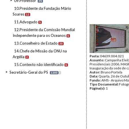
09.Professor
25
10.Presidente da Fundação Mário
Soares
12
11.Advogado
5
12.Presidente da Comissão Mundial
Independente para os Oceanos
6
13.Conselheiro de Estado
20
14.Chefe de Missão da ONU na
Pasta:
04639.004.021
Argélia
2
Assunto:
Campanha Eleit
Presidenciais 2006, MASPI
15.Contexto não identificado
6
Inauguração da sede de c
Secretário-Geral do PS
Autor:
Bruno Portela
1380
I
Data:
Quarta, 26 de Outu
Fundo:
AMS - Arquivo Má
Tipo Documental:
Fotogr
Página(s):
1