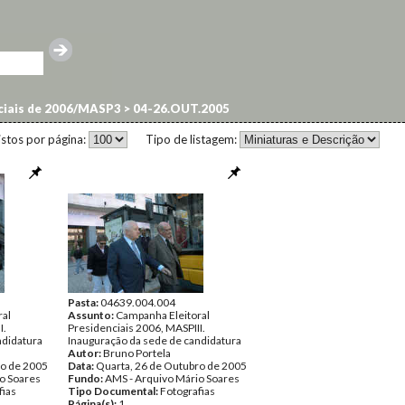
nciais de 2006/MASP3
>
04-26.OUT.2005
istos por página:
Tipo de listagem:
Pasta:
04639.004.004
ral
Assunto:
Campanha Eleitoral
I.
Presidenciais 2006, MASPIII.
ndidatura
Inauguração da sede de candidatura
Autor:
Bruno Portela
ro de 2005
Data:
Quarta, 26 de Outubro de 2005
o Soares
Fundo:
AMS - Arquivo Mário Soares
fias
Tipo Documental:
Fotografias
Página(s):
1