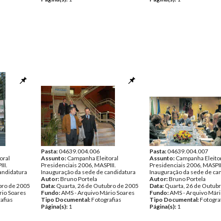
Pasta:
04639.004.006
Pasta:
04639.004.007
oral
Assunto:
Campanha Eleitoral
Assunto:
Campanha Eleito
II.
Presidenciais 2006, MASPIII.
Presidenciais 2006, MASPII
andidatura
Inauguração da sede de candidatura
Inauguração da sede de ca
Autor:
Bruno Portela
Autor:
Bruno Portela
bro de 2005
Data:
Quarta, 26 de Outubro de 2005
Data:
Quarta, 26 de Outub
rio Soares
Fundo:
AMS - Arquivo Mário Soares
Fundo:
AMS - Arquivo Mári
afias
Tipo Documental:
Fotografias
Tipo Documental:
Fotogra
Página(s):
1
Página(s):
1