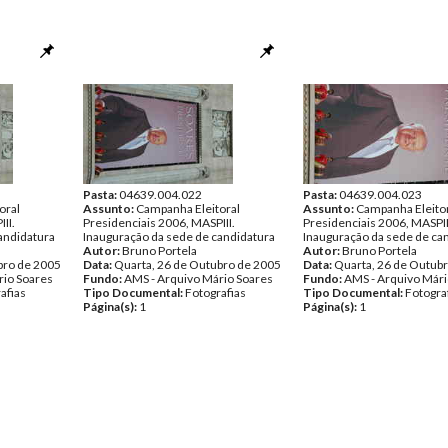
Pasta:
04639.004.022
Pasta:
04639.004.023
oral
Assunto:
Campanha Eleitoral
Assunto:
Campanha Eleito
II.
Presidenciais 2006, MASPIII.
Presidenciais 2006, MASPII
andidatura
Inauguração da sede de candidatura
Inauguração da sede de ca
Autor:
Bruno Portela
Autor:
Bruno Portela
bro de 2005
Data:
Quarta, 26 de Outubro de 2005
Data:
Quarta, 26 de Outub
rio Soares
Fundo:
AMS - Arquivo Mário Soares
Fundo:
AMS - Arquivo Mári
afias
Tipo Documental:
Fotografias
Tipo Documental:
Fotogra
Página(s):
1
Página(s):
1