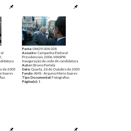
Pasta:
04639.004.028
ral
Assunto:
Campanha Eleitoral
I.
Presidenciais 2006, MASPIII.
ndidatura
Inauguração da sede de candidatura
Autor:
Bruno Portela
ro de 2005
Data:
Quarta, 26 de Outubro de 2005
o Soares
Fundo:
AMS - Arquivo Mário Soares
fias
Tipo Documental:
Fotografias
Página(s):
1