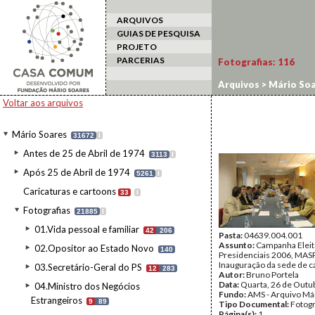
ARQUIVOS
GUIAS DE PESQUISA
PROJETO
PARCERIAS
Fotografias:
116
Arquivos
>
Mário Soa
Voltar aos arquivos
Mário Soares
31672
I
Antes de 25 de Abril de 1974
3113
I
Após 25 de Abril de 1974
5261
I
Caricaturas e cartoons
33
I
Fotografias
21885
I
01.Vida pessoal e familiar
42
206
Pasta:
04639.004.001
Assunto:
Campanha Eleit
02.Opositor ao Estado Novo
140
Presidenciais 2006, MASPI
Inauguração da sede de c
03.Secretário-Geral do PS
12
283
Autor:
Bruno Portela
Data:
Quarta, 26 de Outu
04.Ministro dos Negócios
Fundo:
AMS - Arquivo Má
Estrangeiros
9
89
Tipo Documental:
Fotogr
Página(s):
1