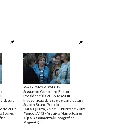
Pasta:
04639.004.012
ral
Assunto:
Campanha Eleitoral
I.
Presidenciais 2006, MASPIII.
ndidatura
Inauguração da sede de candidatura
Autor:
Bruno Portela
ro de 2005
Data:
Quarta, 26 de Outubro de 2005
o Soares
Fundo:
AMS - Arquivo Mário Soares
fias
Tipo Documental:
Fotografias
Página(s):
1