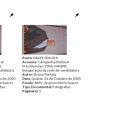
Pasta:
04639.004.024
ral
Assunto:
Campanha Eleitoral
I.
Presidenciais 2006, MASPIII.
ndidatura
Inauguração da sede de candidatura
Autor:
Bruno Portela
ro de 2005
Data:
Quarta, 26 de Outubro de 2005
o Soares
Fundo:
AMS - Arquivo Mário Soares
fias
Tipo Documental:
Fotografias
Página(s):
1