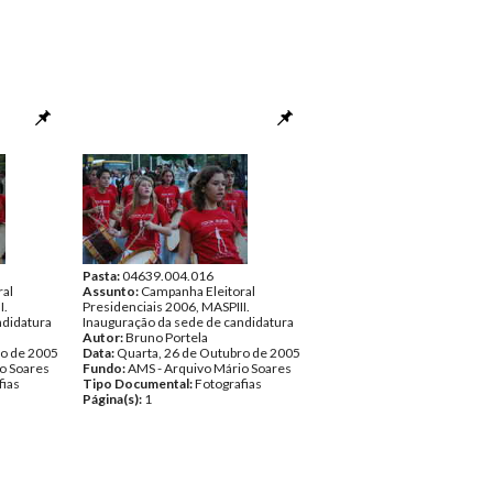
Pasta:
04639.004.016
ral
Assunto:
Campanha Eleitoral
I.
Presidenciais 2006, MASPIII.
ndidatura
Inauguração da sede de candidatura
Autor:
Bruno Portela
ro de 2005
Data:
Quarta, 26 de Outubro de 2005
o Soares
Fundo:
AMS - Arquivo Mário Soares
fias
Tipo Documental:
Fotografias
Página(s):
1