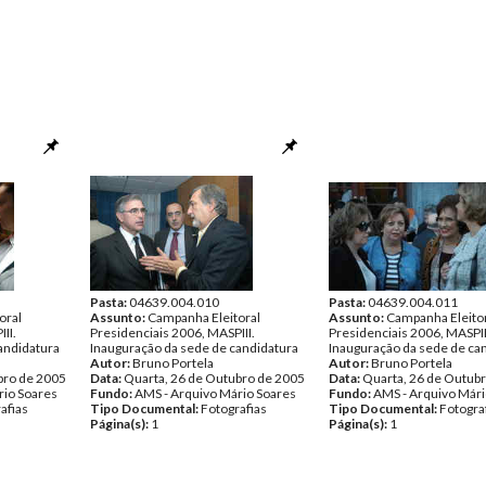
Pasta:
04639.004.010
Pasta:
04639.004.011
oral
Assunto:
Campanha Eleitoral
Assunto:
Campanha Eleito
II.
Presidenciais 2006, MASPIII.
Presidenciais 2006, MASPII
andidatura
Inauguração da sede de candidatura
Inauguração da sede de ca
Autor:
Bruno Portela
Autor:
Bruno Portela
bro de 2005
Data:
Quarta, 26 de Outubro de 2005
Data:
Quarta, 26 de Outub
rio Soares
Fundo:
AMS - Arquivo Mário Soares
Fundo:
AMS - Arquivo Mári
afias
Tipo Documental:
Fotografias
Tipo Documental:
Fotogra
Página(s):
1
Página(s):
1