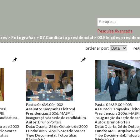
Pesquisa Avançada
res
>
Fotografias
>
07.Candidato presidencial
>
03.Eleições preside
ordenar por:
reg
Pasta:
04639.004.002
Pasta:
04639.004.003
oral
Assunto:
Campanha Eleitoral
Assunto:
Campanha Eleito
II.
Presidenciais 2006, MASPIII.
Presidenciais 2006, MASPII
andidatura.
Inauguração da sede de candidatura
Inauguração da sede de ca
Autor:
Bruno Portela
Autor:
Bruno Portela
bro de 2005
Data:
Quarta, 26 de Outubro de 2005
Data:
Quarta, 26 de Outub
rio Soares
Fundo:
AMS - Arquivo Mário Soares
Fundo:
AMS - Arquivo Mári
afias
Tipo Documental:
Fotografias
Tipo Documental:
Fotogra
Página(s):
1
Página(s):
1