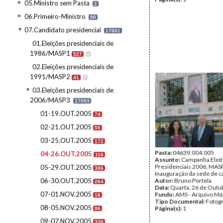
05.Ministro sem Pasta
2
06.Primeiro-Ministro
90
07.Candidato presidencial
17661
01.Eleições presidenciais de
1986/MASP1
527
I
02.Eleições presidenciais de
1991/MASP2
41
I
03.Eleições presidenciais de
2006/MASP3
17093
01-19.OUT.2005
74
02-21.OUT.2005
55
03-25.OUT.2005
172
Pasta:
04639.004.005
04-26.OUT.2005
116
Assunto:
Campanha Eleit
Presidenciais 2006, MASPI
05-29.OUT.2005
386
Inauguração da sede de c
06-30.OUT.2005
Autor:
Bruno Portela
264
Data:
Quarta, 26 de Outu
07-01.NOV.2005
Fundo:
AMS - Arquivo Má
16
Tipo Documental:
Fotogr
08-05.NOV.2005
Página(s):
1
86
09-07.NOV.2005
339