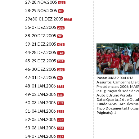
27-28.NOV.2005
458
28-29.NOV.2005
89
29e30-01.DEZ.2005
127
35-07.DEZ.2005
204
38-20.DEZ.2005
32
39-21.DEZ.2005
479
44-28.DEZ.2005
141
45-29.DEZ.2005
241
46-30.DEZ.2005
393
47-31.DEZ.2005
Pasta:
04639.004.013
93
Assunto:
Campanha Eleit
48-01.JAN.2006
Presidenciais 2006, MASPI
271
Inauguração da sede de c
49-02.JAN.2006
Autor:
Bruno Portela
111
Data:
Quarta, 26 de Outu
50-03.JAN.2006
153
Fundo:
AMS - Arquivo Má
Tipo Documental:
Fotogr
51-04.JAN.2006
144
Página(s):
1
52-05.JAN.2006
202
53-06.JAN.2006
586
54-07.JAN.2006
477