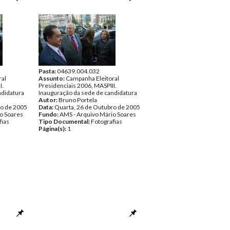
Pasta:
04639.004.032
ral
Assunto:
Campanha Eleitoral
I.
Presidenciais 2006, MASPIII.
ndidatura
Inauguração da sede de candidatura
Autor:
Bruno Portela
ro de 2005
Data:
Quarta, 26 de Outubro de 2005
o Soares
Fundo:
AMS - Arquivo Mário Soares
fias
Tipo Documental:
Fotografias
Página(s):
1