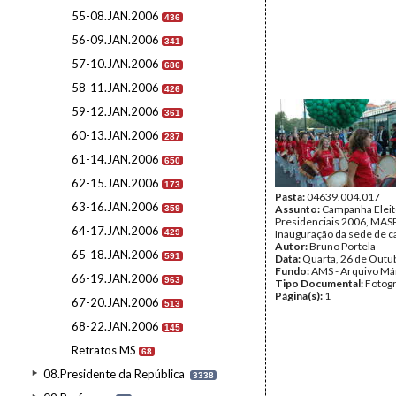
55-08.JAN.2006
436
56-09.JAN.2006
341
57-10.JAN.2006
686
58-11.JAN.2006
426
59-12.JAN.2006
361
60-13.JAN.2006
287
61-14.JAN.2006
650
62-15.JAN.2006
173
Pasta:
04639.004.017
63-16.JAN.2006
Assunto:
Campanha Eleit
359
Presidenciais 2006, MASPI
64-17.JAN.2006
429
Inauguração da sede de c
Autor:
Bruno Portela
65-18.JAN.2006
591
Data:
Quarta, 26 de Outu
Fundo:
AMS - Arquivo Má
66-19.JAN.2006
963
Tipo Documental:
Fotogr
Página(s):
1
67-20.JAN.2006
513
68-22.JAN.2006
145
Retratos MS
68
08.Presidente da República
3338