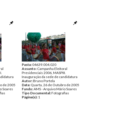
Pasta:
04639.004.020
ral
Assunto:
Campanha Eleitoral
I.
Presidenciais 2006, MASPIII.
ndidatura
Inauguração da sede de candidatura
Autor:
Bruno Portela
ro de 2005
Data:
Quarta, 26 de Outubro de 2005
o Soares
Fundo:
AMS - Arquivo Mário Soares
fias
Tipo Documental:
Fotografias
Página(s):
1