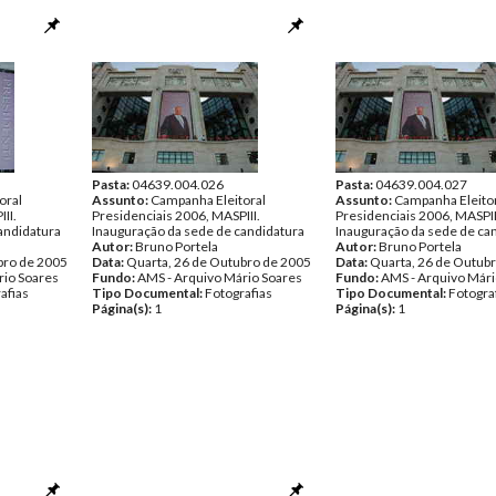
Pasta:
04639.004.026
Pasta:
04639.004.027
oral
Assunto:
Campanha Eleitoral
Assunto:
Campanha Eleito
II.
Presidenciais 2006, MASPIII.
Presidenciais 2006, MASPII
andidatura
Inauguração da sede de candidatura
Inauguração da sede de ca
Autor:
Bruno Portela
Autor:
Bruno Portela
bro de 2005
Data:
Quarta, 26 de Outubro de 2005
Data:
Quarta, 26 de Outub
rio Soares
Fundo:
AMS - Arquivo Mário Soares
Fundo:
AMS - Arquivo Mári
afias
Tipo Documental:
Fotografias
Tipo Documental:
Fotogra
Página(s):
1
Página(s):
1