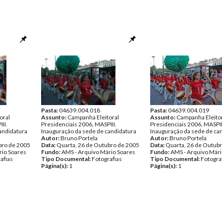
Pasta:
04639.004.018
Pasta:
04639.004.019
oral
Assunto:
Campanha Eleitoral
Assunto:
Campanha Eleito
II.
Presidenciais 2006, MASPIII.
Presidenciais 2006, MASPII
andidatura
Inauguração da sede de candidatura
Inauguração da sede de ca
Autor:
Bruno Portela
Autor:
Bruno Portela
bro de 2005
Data:
Quarta, 26 de Outubro de 2005
Data:
Quarta, 26 de Outub
rio Soares
Fundo:
AMS - Arquivo Mário Soares
Fundo:
AMS - Arquivo Mári
afias
Tipo Documental:
Fotografias
Tipo Documental:
Fotogra
Página(s):
1
Página(s):
1