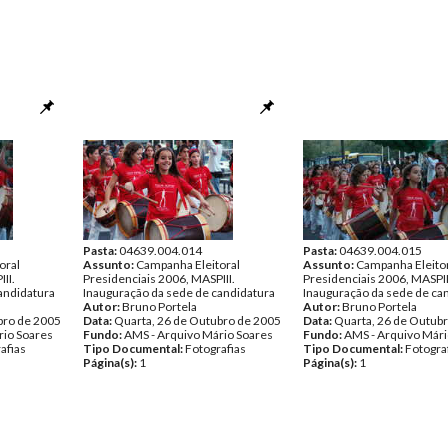
Pasta:
04639.004.014
Pasta:
04639.004.015
oral
Assunto:
Campanha Eleitoral
Assunto:
Campanha Eleito
II.
Presidenciais 2006, MASPIII.
Presidenciais 2006, MASPII
andidatura
Inauguração da sede de candidatura
Inauguração da sede de ca
Autor:
Bruno Portela
Autor:
Bruno Portela
bro de 2005
Data:
Quarta, 26 de Outubro de 2005
Data:
Quarta, 26 de Outub
rio Soares
Fundo:
AMS - Arquivo Mário Soares
Fundo:
AMS - Arquivo Mári
afias
Tipo Documental:
Fotografias
Tipo Documental:
Fotogra
Página(s):
1
Página(s):
1