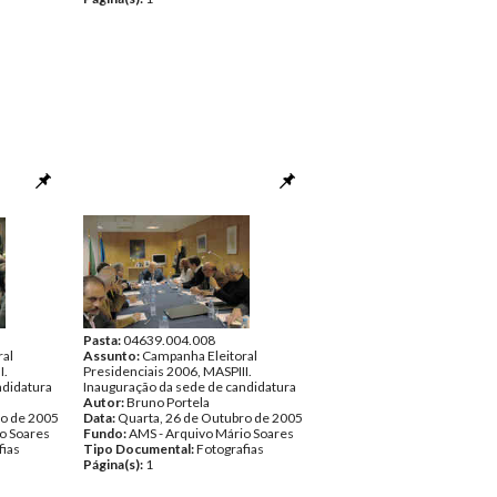
Pasta:
04639.004.008
ral
Assunto:
Campanha Eleitoral
I.
Presidenciais 2006, MASPIII.
ndidatura
Inauguração da sede de candidatura
Autor:
Bruno Portela
ro de 2005
Data:
Quarta, 26 de Outubro de 2005
o Soares
Fundo:
AMS - Arquivo Mário Soares
fias
Tipo Documental:
Fotografias
Página(s):
1