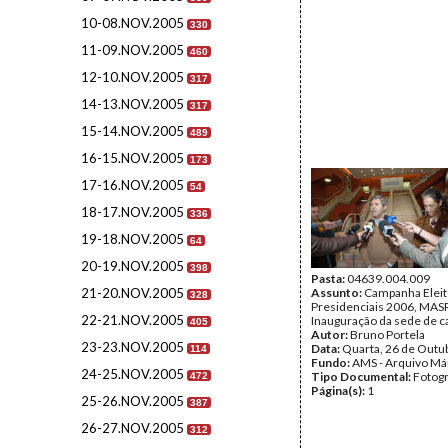
10-08.NOV.2005
330
11-09.NOV.2005
460
12-10.NOV.2005
317
14-13.NOV.2005
317
15-14.NOV.2005
489
16-15.NOV.2005
173
17-16.NOV.2005
54
18-17.NOV.2005
336
19-18.NOV.2005
64
20-19.NOV.2005
398
Pasta:
04639.004.009
21-20.NOV.2005
Assunto:
Campanha Eleit
328
Presidenciais 2006, MASPI
22-21.NOV.2005
Inauguração da sede de c
405
Autor:
Bruno Portela
23-23.NOV.2005
Data:
Quarta, 26 de Outu
114
Fundo:
AMS - Arquivo Má
24-25.NOV.2005
Tipo Documental:
Fotogr
472
Página(s):
1
25-26.NOV.2005
387
26-27.NOV.2005
312