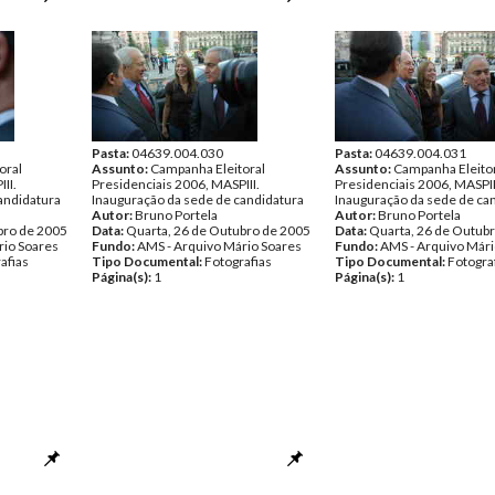
Pasta:
04639.004.030
Pasta:
04639.004.031
oral
Assunto:
Campanha Eleitoral
Assunto:
Campanha Eleito
II.
Presidenciais 2006, MASPIII.
Presidenciais 2006, MASPII
andidatura
Inauguração da sede de candidatura
Inauguração da sede de ca
Autor:
Bruno Portela
Autor:
Bruno Portela
bro de 2005
Data:
Quarta, 26 de Outubro de 2005
Data:
Quarta, 26 de Outub
rio Soares
Fundo:
AMS - Arquivo Mário Soares
Fundo:
AMS - Arquivo Mári
afias
Tipo Documental:
Fotografias
Tipo Documental:
Fotogra
Página(s):
1
Página(s):
1