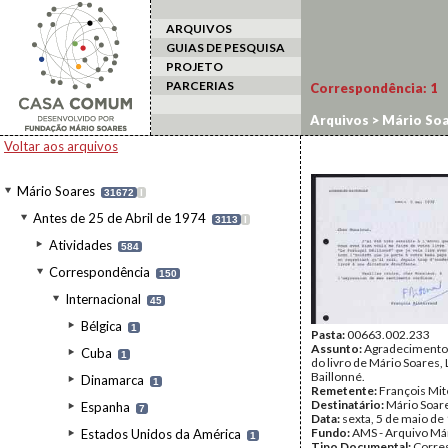
ARQUIVOS
GUIAS DE PESQUISA
PROJETO
PARCERIAS
Correspondência:
1
Arquivos
>
Mário Soa
Voltar aos arquivos
Mário Soares
31672
I
Antes de 25 de Abril de 1974
3113
I
Atividades
584
Correspondência
150
Internacional
45
Bélgica
1
Pasta:
00663.002.233
Assunto:
Agradecimento 
Cuba
1
do livro de Mário Soares, 
Baillonné.
Dinamarca
1
Remetente:
François Mi
Destinatário:
Mário Soar
Espanha
7
Data:
sexta, 5 de maio de
Fundo:
AMS - Arquivo Má
Estados Unidos da América
1
Tipo Documental:
Corre