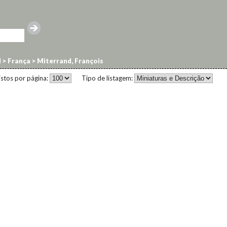
l
>
França
>
Miterrand, François
istos por página:
Tipo de listagem: