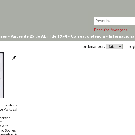
Pesquisa Avançada
res
>
Antes de 25 de Abril de 1974
>
Correspondência
>
Internaciona
ordenar por:
reg
pela oferta
Le Portugal
terrand
es
 1972
rio Soares
spondencia