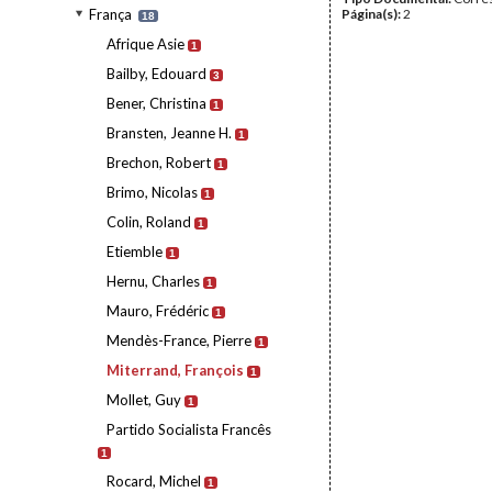
França
Página(s):
2
18
Afrique Asie
1
Bailby, Edouard
3
Bener, Christina
1
Bransten, Jeanne H.
1
Brechon, Robert
1
Brimo, Nicolas
1
Colin, Roland
1
Etiemble
1
Hernu, Charles
1
Mauro, Frédéric
1
Mendès-France, Pierre
1
Miterrand, François
1
Mollet, Guy
1
Partido Socialista Francês
1
Rocard, Michel
1