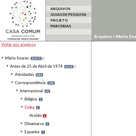
ARQUIVOS
GUIAS DE PESQUISA
PROJETO
PARCERIAS
Arquivos
>
Mário Soa
Voltar aos arquivos
Mário Soares
31672
I
Antes de 25 de Abril de 1974
3113
I
Atividades
584
Correspondência
150
Internacional
45
Bélgica
1
Cuba
1
Aroldo
1
Dinamarca
1
Espanha
7