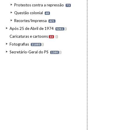
Protestos contra a repressão
73
Questão colonial
48
Recortes/Imprensa
421
Após 25 de Abril de 1974
5261
I
Caricaturas e cartoons
33
I
Fotografias
21885
I
Secretário-Geral do PS
1380
I