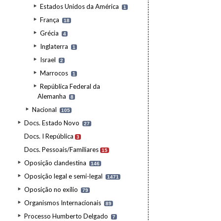
Estados Unidos da América
1
França
18
Grécia
4
Inglaterra
1
Israel
2
Marrocos
1
República Federal da
Alemanha
8
Nacional
105
Docs. Estado Novo
27
Docs. I República
3
Docs. Pessoais/Familiares
15
Oposição clandestina
146
Oposição legal e semi-legal
1471
Oposição no exílio
79
Organismos Internacionais
89
Processo Humberto Delgado
7