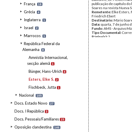
França
publicação de capítulo do 
18
Soares na revista Nueva 
Grécia
Remetente:
Elke Esters,
4
Friedrich Ebert
Inglaterra
Destinatário:
Mário Soar
1
Data:
quarta, 7 de junho 
Israel
Fundo:
AMS - Arquivo Má
2
Tipo Documental:
Corre
Marrocos
1
Página(s):
2
República Federal da
Alemanha
8
Amnistia Internacional,
secção alemã
1
Bünger, Hans-Ulrich
4
Esters, Elke S.
2
Fischbeck, Jutta
1
Nacional
105
Docs. Estado Novo
27
Docs. I República
3
Docs. Pessoais/Familiares
15
Oposição clandestina
146