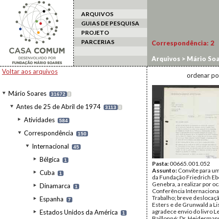
ARQUIVOS
GUIAS DE PESQUISA
PROJETO
PARCERIAS
Correspondência:
2
Arquivos
>
Mário Soa
Federal da Alemanha
Voltar aos arquivos
ordenar po
Mário Soares
31672
I
Antes de 25 de Abril de 1974
3113
I
Atividades
584
Correspondência
150
Internacional
45
Bélgica
1
Pasta:
00665.001.052
Assunto:
Convite para u
Cuba
1
da Fundação Friedrich Eb
Genebra, a realizar por oc
Dinamarca
1
Conferência Internaciona
Trabalho; breve deslocaçã
Espanha
7
Esters e de Grunwald a Li
agradece envio do livro L
Estados Unidos da América
1
Baillonné; Dr. Heidermann