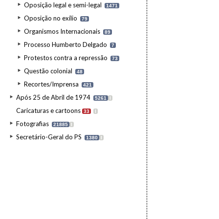
Oposição legal e semi-legal
1471
Oposição no exílio
79
Organismos Internacionais
89
Processo Humberto Delgado
7
Protestos contra a repressão
73
Questão colonial
48
Recortes/Imprensa
421
Após 25 de Abril de 1974
5261
I
Caricaturas e cartoons
33
I
Fotografias
21885
I
Secretário-Geral do PS
1380
I