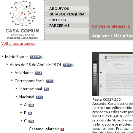
ARQUIVOS
GUIAS DE PESQUISA
PROJETO
PARCERIAS
Correspondência:
1
Arquivos
>
Mário Soa
Voltar aos arquivos
Mário Soares
31672
I
Antes de 25 de Abril de 1974
3113
I
Atividades
584
Correspondência
150
Internacional
45
Nacional
105
Pasta:
00527.250
Assunto:
Carta escrita po
A
16
Castro a um editor do Rio
propondo a edição em po
B
6
livro Le Portugal Baillonn
proposta de Mário Soares
C
15
de livro sobre os problem
socialismo em França. In
Caetano, Marcelo
1
livro de Mário Soares sob