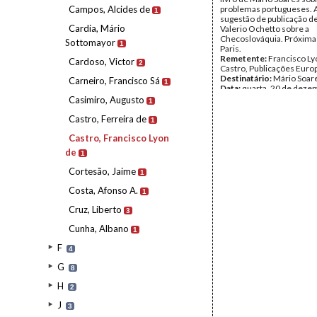
Campos, Alcides de
problemas portugueses. 
1
sugestão de publicação de
Cardia, Mário
Valerio Ochetto sobre a
Checoslováquia. Próxima
Sottomayor
1
Paris.
Remetente:
Francisco Ly
Cardoso, Victor
2
Castro, Publicações Eur
Destinatário:
Mário Soar
Carneiro, Francisco Sá
1
Data:
quarta, 20 de deze
1972
Casimiro, Augusto
1
Fundo:
AMS - Arquivo Má
Tipo Documental:
Corre
Castro, Ferreira de
1
Página(s):
1
Castro, Francisco Lyon
de
1
Cortesão, Jaime
1
Costa, Afonso A.
1
Cruz, Liberto
3
Cunha, Albano
1
F
4
G
8
H
2
J
3