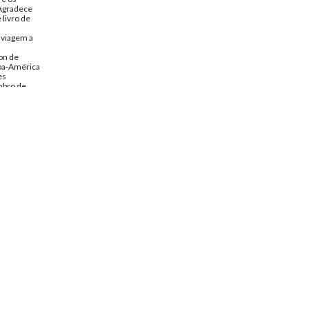
Agradece
 livro de
 viagem a
on de
opa-América
es
mbro de
rio Soares
spondencia