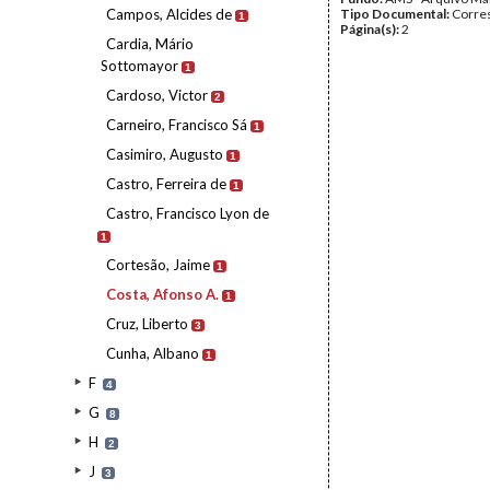
Campos, Alcides de
Tipo Documental:
Corre
1
Página(s):
2
Cardia, Mário
Sottomayor
1
Cardoso, Victor
2
Carneiro, Francisco Sá
1
Casimiro, Augusto
1
Castro, Ferreira de
1
Castro, Francisco Lyon de
1
Cortesão, Jaime
1
Costa, Afonso A.
1
Cruz, Liberto
3
Cunha, Albano
1
F
4
G
8
H
2
J
3