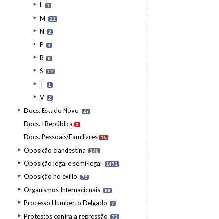
L
1
M
21
N
2
P
4
R
8
S
12
T
1
V
2
Docs. Estado Novo
27
Docs. I República
3
Docs. Pessoais/Familiares
15
Oposição clandestina
146
Oposição legal e semi-legal
1471
Oposição no exílio
79
Organismos Internacionais
89
Processo Humberto Delgado
7
Protestos contra a repressão
73