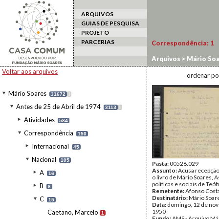
ARQUIVOS
GUIAS DE PESQUISA
PROJETO
PARCERIAS
Correspondência:
1
Arquivos
>
Mário Soa
A.
Voltar aos arquivos
ordenar po
Mário Soares
31672
I
Antes de 25 de Abril de 1974
3113
I
Atividades
584
Correspondência
150
Internacional
45
Nacional
105
Pasta:
00528.029
Assunto:
Acusa recepção
A
16
o livro de Mário Soares, A
políticas e sociais de Teóf
B
6
Remetente:
Afonso Cost
Destinatário:
Mário Soar
C
15
Data:
domingo, 12 de no
1950
Caetano, Marcelo
1
Fundo:
AMS - Arquivo Má