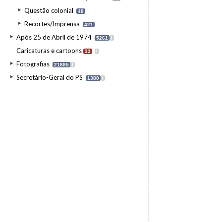
Questão colonial
48
Recortes/Imprensa
421
Após 25 de Abril de 1974
5261
I
Caricaturas e cartoons
33
I
Fotografias
21885
I
Secretário-Geral do PS
1380
I