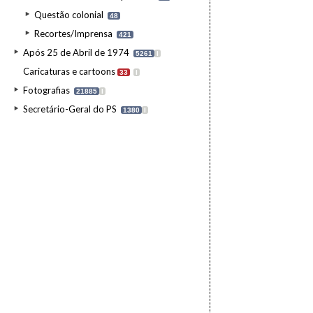
Questão colonial
48
Recortes/Imprensa
421
Após 25 de Abril de 1974
5261
I
Caricaturas e cartoons
33
I
Fotografias
21885
I
Secretário-Geral do PS
1380
I