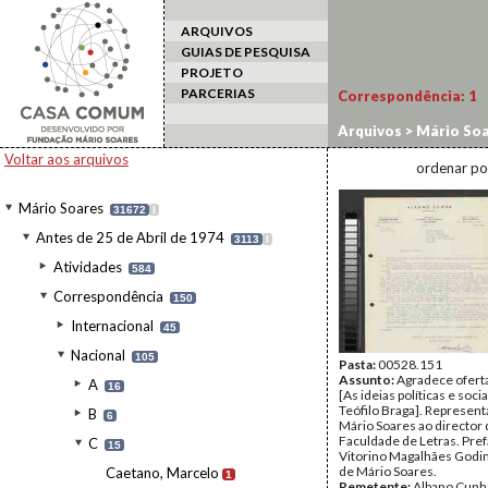
ARQUIVOS
GUIAS DE PESQUISA
PROJETO
PARCERIAS
Correspondência:
1
Arquivos
>
Mário Soa
Voltar aos arquivos
ordenar po
Mário Soares
31672
I
Antes de 25 de Abril de 1974
3113
I
Atividades
584
Correspondência
150
Internacional
45
Nacional
105
Pasta:
00528.151
Assunto:
Agradece oferta
A
16
[As ideias políticas e soci
Teófilo Braga]. Represen
B
6
Mário Soares ao director 
Faculdade de Letras. Pref
C
15
Vitorino Magalhães Godin
de Mário Soares.
Caetano, Marcelo
1
Remetente:
Albano Cunh