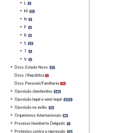
L
1
M
21
N
2
P
4
R
8
S
12
T
1
V
2
Docs. Estado Novo
27
Docs. I República
3
Docs. Pessoais/Familiares
15
Oposição clandestina
146
Oposição legal e semi-legal
1471
Oposição no exílio
79
Organismos Internacionais
89
Processo Humberto Delgado
7
Protestos contra a repressão
73