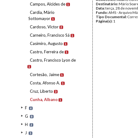
Campos, Alcides de
Destinatário:
Mário Soar
1
Data:
terça, 28 de novem
Cardia, Mário
Fundo:
AMS - Arquivo Má
Tipo Documental:
Corre
Sottomayor
1
Página(s):
1
Cardoso, Victor
2
Carneiro, Francisco Sá
1
Casimiro, Augusto
1
Castro, Ferreira de
1
Castro, Francisco Lyon de
1
Cortesão, Jaime
1
Costa, Afonso A.
1
Cruz, Liberto
3
Cunha, Albano
1
F
4
G
8
H
2
J
3