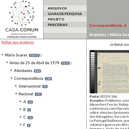
ARQUIVOS
GUIAS DE PESQUISA
PROJETO
PARCERIAS
Correspondência:
2
Arquivos
>
Mário Soa
Fernando Abranches
Voltar aos arquivos
ordenar po
Mário Soares
31672
I
Antes de 25 de Abril de 1974
3113
I
Atividades
584
Correspondência
150
Internacional
45
Nacional
105
Pasta:
00529.186
Assunto:
Problemas saú
A
16
Abranches Ferrão. Relata 
conferência com Marcel
B
6
sobre: eleições bastonat
dos Advogados; livro de 
C
15
Le Portugal Baillonné; qu
colonial e guerra em Áfric
F
4
Imprensa. Visita de José 