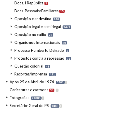
Docs. I República
3
Docs. Pessoais/Familiares
15
Oposição clandestina
146
Oposição legal e semi-legal
1471
Oposição no exílio
79
Organismos Internacionais
89
Processo Humberto Delgado
7
Protestos contra a repressão
73
Questão colonial
48
Recortes/Imprensa
421
Após 25 de Abril de 1974
5261
I
Caricaturas e cartoons
33
I
Fotografias
21885
I
Secretário-Geral do PS
1380
I