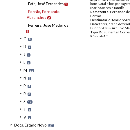
Fafe, José Fernandes
bom Natal e boa passagem
1
Mário Soares e família.
Ferrão, Fernando
Remetente:
Fernando de
Ferrão
Abranches
2
Destinatário:
Mário Soar
Data:
terça, 19 de dezem
Ferreira, José Medeiros
Fundo:
AMS - Arquivo Má
1
Tipo Documental:
Corre
Página(s):
3
G
8
H
2
J
3
L
1
M
21
N
2
P
4
R
8
S
12
T
1
V
2
Docs. Estado Novo
27