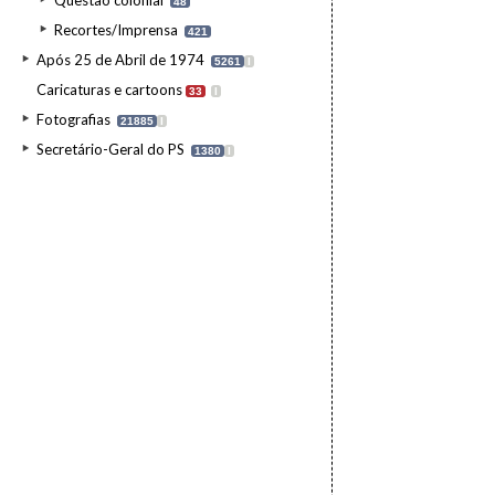
Questão colonial
48
continuação do exílio, ded
Recortes/Imprensa
actividade docente e ao
421
doutoramento ou regress
Após 25 de Abril de 1974
Portugal no momento das
5261
I
Necessidade de preparar 
Caricaturas e cartoons
entrevistas, artigos, coló
33
I
seu julgamento em Portuga
Fotografias
apoio político na eventua
21885
I
seu regresso.
Secretário-Geral do PS
1380
I
Remetente:
Mário Soare
Destinatário:
António M
Data:
segunda, 7 de agos
Fundo:
AMS - Arquivo Má
Tipo Documental:
Corre
Página(s):
10