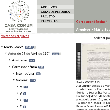
ARQUIVOS
GUIAS DE PESQUISA
PROJETO
PARCERIAS
Correspondência:
4
Arquivos
>
Mário Soa
António
Voltar aos arquivos
ordenar po
Mário Soares
31672
I
Antes de 25 de Abril de 1974
3113
I
Atividades
584
Correspondência
150
Internacional
45
Nacional
105
Pasta:
00532.115
Assunto:
Notícias de Mar
A
16
e Isabel Soares; Comentár
de Mário Soares [Le Portu
B
6
Baillonné]; dificuldade o
provável apreensão; entre
C
15
Cal Brandão, José Luís N
Ribeiro, Maria Lamas e B.
F
4
António - apedrejamento 