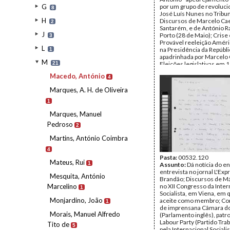
G
por um grupo de revoluci
8
José Luís Nunes no Tribun
H
Discursos de Marcelo Ca
2
Santarém, e de António R
J
Porto (28 de Maio); Cris
3
Provável reeleição Amér
L
na Presidência da Repúbli
1
apadrinhada por Marcelo
M
21
Eleições legislativas em 
Entusiasmo de Francisco 
Macedo, António
4
com o livro de Soares; De
livrarias pela polícia, em L
Marques, A. H. de Oliveira
Remetente:
António Ma
Destinatário:
Mário Soar
1
Data:
terça, 30 de maio d
Marques, Manuel
Fundo:
AMS - Arquivo Má
Tipo Documental:
Corre
Pedroso
2
Página(s):
3
Martins, António Coimbra
4
Pasta:
00532.120
Mateus, Rui
1
Assunto:
Dá notícia do e
entrevista no jornal L'Exp
Mesquita, António
Brandão; Discursos de Má
Marcelino
no XII Congresso da Inter
1
Socialista, em Viena, em q
Monjardino, João
aceite como membro; Co
1
de imprensana Câmara 
Morais, Manuel Alfredo
(Parlamento inglês), patr
Labour Party (Partido Trab
Tito de
5
pela Internacional Socialis