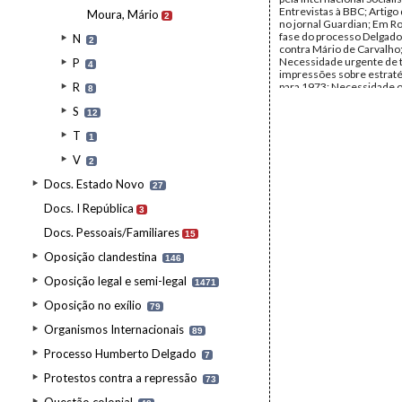
Entrevistas à BBC; Artigo
Moura, Mário
2
no jornal Guardian; Em R
fase do processo Delgado
N
2
contra Mário de Carvalho
Necessidade urgente de 
P
4
impressões sobre estraté
R
para 1973; Necessidade o
8
encontro ASP fora de Port
S
Convite oficial a Mário So
12
visitar a União Soviética; Ê
T
(Le Portugal Baillonné( e
1
eventuais edições em lín
V
espanhola e no Brasil; Soli
2
diligências para encontrar
Docs. Estado Novo
27
este livro (como também 
Escritos Políticos) em Por
Docs. I República
3
Edição do livro Presos Pol
conseguida pelos católico
Docs. Pessoais/Familiares
15
do Reformismo, docume
publicado pela CDE de Lis
Oposição clandestina
146
recondução de Américo 
cargo de Presidente da Re
Oposição legal e semi-legal
1471
Eleições legislativas - inic
unitárias CEUD-CDE; Au
Oposição no exílio
79
influência da ASP, sobret
juventude; Desprestígio n
Organismos Internacionais
89
internacional do Governo
Deseja contacto com Fran
Processo Humberto Delgado
7
Carneiro; Bispo do Porto; 
querelas de Lisboa entre 
Protestos contra a repressão
73
novos; Francisco Salgado
Opções de Soares: perspe