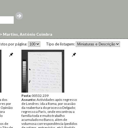
>
Martins, António Coimbra
istos por página:
Tipo de listagem:
Pasta:
00532.239
a dos
Assunto:
Actividades após regresso
dres por
de Londres: ida a Roma, por ocasião
 Opinião
da reabertura do processo Delgado;
gora
regresso a Paris, onde encontrou a
do
família toda e muito trabalho
a
acumulado no Banco, além de
os de
volumosa correspondência (pedidos
a Tito de
de artigos, entrevistas, etc); Partida