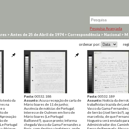
Pesquisa Avançada
res
>
Antes de 25 de Abril de 1974
>
Correspondência
>
Nacional
>
M
ordenar por:
reg
Pasta:
00532.188
Pasta:
00532.189
o texto da
Assunto:
Acusa recepção de carta de
Assunto:
Notícia da derrot
res na
Mário Soares de 11 de junho;
trabalhistas trazida de Lon
e o
Ausência de notícias de Portugal;
Vasco da Gama Fernandes;
to de
Interesse de Oulmen em livro de
de Serrão (Joel Serrão?), a
 Aprovação
Mário Soares (Le Portugal
marcelista, de que Fernan
ão de
Baillonné?), quase pronto; Informa
Nogueira será enviado par
(Le Portugal
chegada Vasco da Gama Fernandes a
Administrador dos Caminh
ra Afrique-
Paris, com destino a Inglaterra, onde
Ferro de Benguela; Abraço 