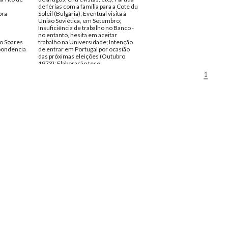
de férias com a família para a Cote du
bra
Soleil (Bulgária); Eventual visita à
União Soviética, em Setembro;
s
Insuficiência de trabalho no Banco -
no entanto, hesita em aceitar
o Soares
trabalho na Universidade; Intenção
pondencia
de entrar em Portugal por ocasião
das próximas eleições (Outubro
1973); Elaboração tese
doutoramento MS; Projecto MS livro
1
de História; Problemas publicação do
livro (Le Portugal Baillonné) em
Inglaterra, Itália e Brasil; Deterioração
da situação em Portugal; Recondução
de Américo Tomás e Conferência de
imprensa de Mário Soares a este
propósito, na Câmara dos Comuns,
em Londres (patrocinada pelo Partido
Trabalhista); artigo para o jornal The
Guardian; entrevistas para a BBC;
Artigos no jornal Le Monde sobre
Moçambique; Oposição portuguesa -
disposição renovada de luta; Artigo
de Coimbra Martins; Saída próximo
número do jornal Portugal Socialista.
Remetente:
Mário Soares
Destinatário:
António Coimbra
Martins
Data:
quarta, 9 de agosto de 1972
Fundo:
AMS - Arquivo Mário Soares
Tipo Documental:
Correspondencia
Página(s):
4