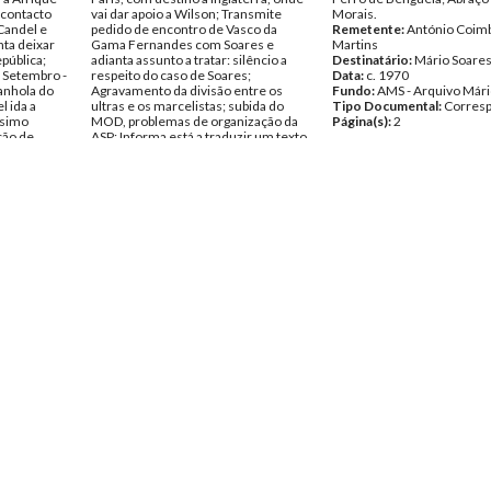
 contacto
vai dar apoio a Wilson; Transmite
Morais.
Candel e
pedido de encontro de Vasco da
Remetente:
António Coim
ta deixar
Gama Fernandes com Soares e
Martins
pública;
adianta assunto a tratar: silêncio a
Destinatário:
Mário Soare
m Setembro -
respeito do caso de Soares;
Data:
c. 1970
anhola do
Agravamento da divisão entre os
Fundo:
AMS - Arquivo Mári
l ida a
ultras e os marcelistas; subida do
Tipo Documental:
Corres
ssimo
MOD, problemas de organização da
Página(s):
2
ção de
ASP; Informa está a traduzir um texto
rector a
de Francisco Ramos sobre o
s biombos;
sindicalismo; Abraço a Tito de
sta em roda
Morais.
 reabertura
Remetente:
António Coimbra
tália, e
Martins
 Inglaterra;
Destinatário:
Mário Soares
ortugal) em
Data:
c. 1970
ção tomar
Fundo:
AMS - Arquivo Mário Soares
urso por
Tipo Documental:
Correspondencia
Página(s):
2
mbra
es
rio Soares
spondencia