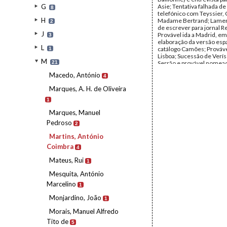
G
Asie; Tentativa falhada de
8
telefónico com Teyssier, 
H
Madame Bertrand; Lamen
2
de escrever para jornal Re
J
Provável ida a Madrid, e
3
elaboração da versão esp
L
catálogo Camões; Prováve
1
Lisboa; Sucessão de Verí
M
21
Serrão e provável nomea
Coimbra Martins como di
Macedo, António
4
título interino; Artigo do
Ensaio O surto inflacioni
Marques, A. H. de Oliveira
livre; Felicita Soares pela
do processo Delgado, em I
1
pelas suas actividades em
Marques, Manuel
Perspectiva regresso (a P
Outubro de 1973 e inten
Pedroso
2
uma atitude pública - disc
ocasião das eleições.
Martins, António
Remetente:
António Coi
Coimbra
4
Martins
Destinatário:
Mário Soar
Mateus, Rui
1
Data:
s.d.
Fundo:
AMS - Arquivo Má
Mesquita, António
Tipo Documental:
Corre
Marcelino
Página(s):
2
1
Monjardino, João
1
Morais, Manuel Alfredo
Tito de
5