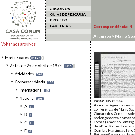
ARQUIVOS
GUIAS DE PESQUISA
PROJETO
PARCERIAS
Correspondência:
4
Arquivos
>
Mário Soa
Voltar aos arquivos
Mário Soares
31672
I
Antes de 25 de Abril de 1974
3113
I
Atividades
584
Correspondência
150
Internacional
45
Nacional
105
Pasta:
00532.234
Assunto:
Aguarda envio d
A
16
conferência de Mário Soa
Câmara dos Comuns sobr
B
6
prolongamento do manda
Tomás (Américo Tomás);
C
15
de Mário Soares à recens
Coimbra Martins ao livro 
F
4
Baillonné) e entrevista pa