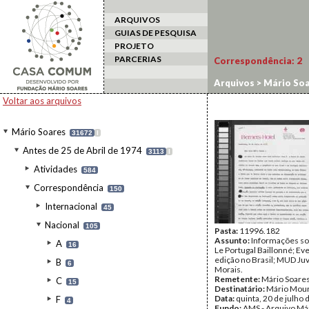
ARQUIVOS
GUIAS DE PESQUISA
PROJETO
PARCERIAS
Correspondência:
2
Arquivos
>
Mário Soa
Voltar aos arquivos
Mário Soares
31672
I
Antes de 25 de Abril de 1974
3113
I
Atividades
584
Correspondência
150
Internacional
45
Nacional
105
Pasta:
11996.182
Assunto:
Informações sob
A
16
Le Portugal Baillonné; Ev
edição no Brasil; MUD Juv
B
6
Morais.
Remetente:
Mário Soare
C
15
Destinatário:
Mário Mou
Data:
quinta, 20 de julho
F
4
Fundo:
AMS - Arquivo Má