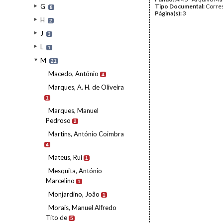
G
Tipo Documental:
Corre
8
Página(s):
3
H
2
J
3
L
1
M
21
Macedo, António
4
Marques, A. H. de Oliveira
1
Marques, Manuel
Pedroso
2
Martins, António Coimbra
4
Mateus, Rui
1
Mesquita, António
Marcelino
1
Monjardino, João
1
Morais, Manuel Alfredo
Tito de
5