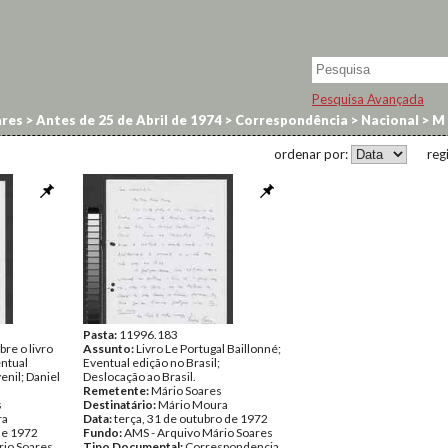
Pesquisa Avançada
res
>
Antes de 25 de Abril de 1974
>
Correspondência
>
Nacional
>
M
ordenar por:
reg
Pasta:
11996.183
re o livro
Assunto:
Livro Le Portugal Baillonné;
entual
Eventual edição no Brasil;
enil; Daniel
Deslocação ao Brasil.
Remetente:
Mário Soares
s
Destinatário:
Mário Moura
ra
Data:
terça, 31 de outubro de 1972
 de 1972
Fundo:
AMS - Arquivo Mário Soares
rio Soares
Tipo Documental:
Correspondencia