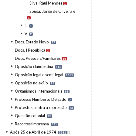
Silva, Raul Mendes
1
Sousa, Jorge de Oliveira e
1
T
1
V
2
Docs. Estado Novo
27
Docs. I República
3
Docs. Pessoais/Familiares
15
Oposição clandestina
146
Oposição legal e semi-legal
1471
Oposição no exílio
79
Organismos Internacionais
89
Processo Humberto Delgado
7
Protestos contra a repressão
73
Questão colonial
48
Recortes/Imprensa
421
Após 25 de Abril de 1974
5261
I