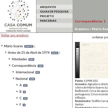
ARQUIVOS
GUIAS DE PESQUISA
PROJETO
PARCERIAS
Correspondência:
1
Arquivos
>
Mário Soa
Carvalho dos
Voltar aos arquivos
ordenar po
Mário Soares
31672
I
Antes de 25 de Abril de 1974
3113
I
Atividades
584
Correspondência
150
Internacional
45
Nacional
105
Pasta:
11998.032
Assunto:
Agradece ofert
A
16
o livro de Mário Soares (L
Baillonné); Crise da opos
B
6
portuguesa; Crise econó
inflação.
C
15
Remetente:
Teófilo Carv
Santos
F
4
Destinatário:
Mário Soar