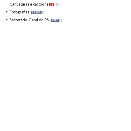
Caricaturas e cartoons
33
I
Fotografias
21885
I
Secretário-Geral do PS
1380
I