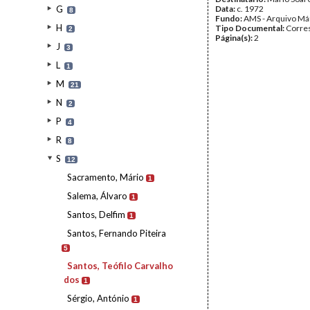
G
Data:
c. 1972
8
Fundo:
AMS - Arquivo Má
H
Tipo Documental:
Corre
2
Página(s):
2
J
3
L
1
M
21
N
2
P
4
R
8
S
12
Sacramento, Mário
1
Salema, Álvaro
1
Santos, Delfim
1
Santos, Fernando Piteira
5
Santos, Teófilo Carvalho
dos
1
Sérgio, António
1