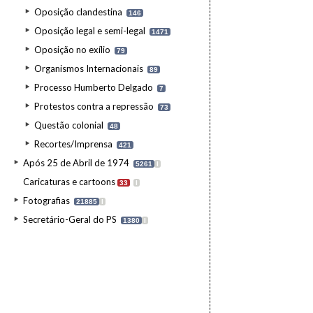
Oposição clandestina
146
Oposição legal e semi-legal
1471
Oposição no exílio
79
Organismos Internacionais
89
Processo Humberto Delgado
7
Protestos contra a repressão
73
Questão colonial
48
Recortes/Imprensa
421
Após 25 de Abril de 1974
5261
I
Caricaturas e cartoons
33
I
Fotografias
21885
I
Secretário-Geral do PS
1380
I