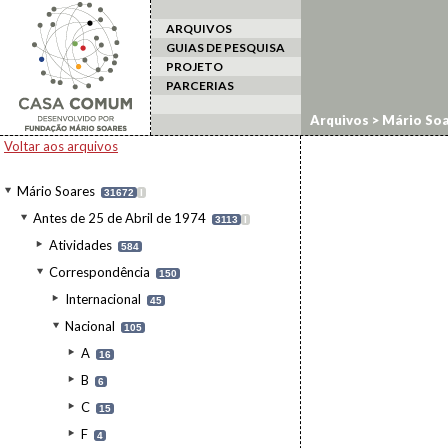
ARQUIVOS
GUIAS DE PESQUISA
PROJETO
PARCERIAS
Arquivos
>
Mário Soa
Voltar aos arquivos
Mário Soares
31672
I
Antes de 25 de Abril de 1974
3113
I
Atividades
584
Correspondência
150
Internacional
45
Nacional
105
A
16
B
6
C
15
F
4