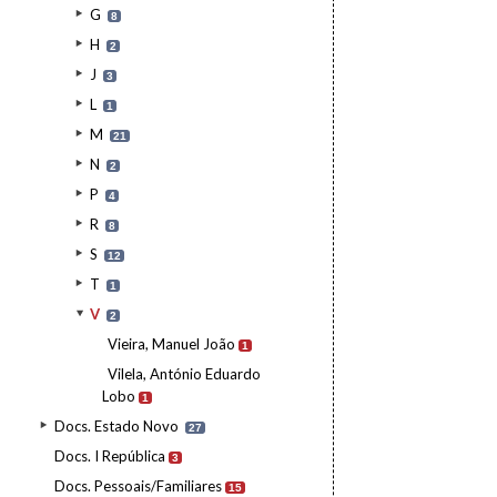
G
8
H
2
J
3
L
1
M
21
N
2
P
4
R
8
S
12
T
1
V
2
Vieira, Manuel João
1
Vilela, António Eduardo
Lobo
1
Docs. Estado Novo
27
Docs. I República
3
Docs. Pessoais/Familiares
15