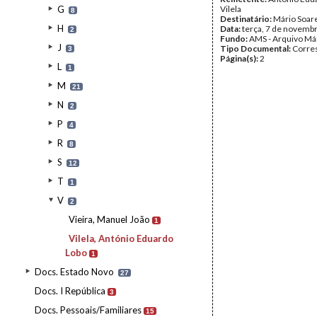
G
Vilela
8
Destinatário:
Mário Soar
H
Data:
terça, 7 de novemb
2
Fundo:
AMS - Arquivo Má
J
Tipo Documental:
Corre
3
Página(s):
2
L
1
M
21
N
2
P
4
R
8
S
12
T
1
V
2
Vieira, Manuel João
1
Vilela, António Eduardo
Lobo
1
Docs. Estado Novo
27
Docs. I República
3
Docs. Pessoais/Familiares
15