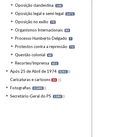
Oposição clandestina
146
Oposição legal e semi-legal
1471
Oposição no exílio
79
Organismos Internacionais
89
Processo Humberto Delgado
7
Protestos contra a repressão
73
Questão colonial
48
Recortes/Imprensa
421
Após 25 de Abril de 1974
5261
I
Caricaturas e cartoons
33
I
Fotografias
21885
I
Secretário-Geral do PS
1380
I