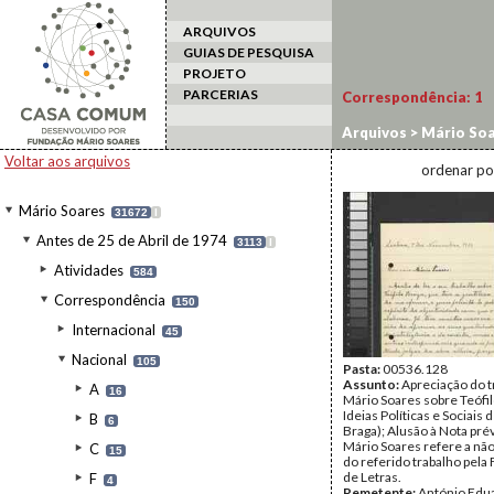
ARQUIVOS
GUIAS DE PESQUISA
PROJETO
PARCERIAS
Correspondência:
1
Arquivos
>
Mário Soa
Eduardo Lobo
Voltar aos arquivos
ordenar po
Mário Soares
31672
I
Antes de 25 de Abril de 1974
3113
I
Atividades
584
Correspondência
150
Internacional
45
Nacional
105
Pasta:
00536.128
Assunto:
Apreciação do t
A
16
Mário Soares sobre Teófil
Ideias Políticas e Sociais 
B
6
Braga); Alusão à Nota pré
Mário Soares refere a não
C
15
do referido trabalho pela
de Letras.
F
4
Remetente:
António Edu