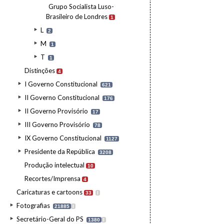
Grupo Socialista Luso-
Brasileiro de Londres
1
L
2
M
1
T
1
Distinções
4
I Governo Constitucional
621
II Governo Constitucional
176
II Governo Provisório
17
III Governo Provisório
78
IX Governo Constitucional
1127
Presidente da República
3208
Produção intelectual
10
Recortes/Imprensa
4
Caricaturas e cartoons
33
I
Fotografias
21885
I
Secretário-Geral do PS
1380
I