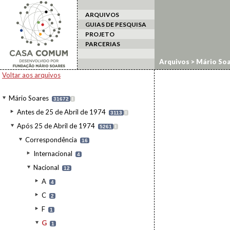
ARQUIVOS
GUIAS DE PESQUISA
PROJETO
PARCERIAS
Arquivos
>
Mário Soa
Voltar aos arquivos
Mário Soares
31672
I
Antes de 25 de Abril de 1974
3113
I
Após 25 de Abril de 1974
5261
I
Correspondência
16
Internacional
4
Nacional
12
A
4
C
2
F
1
G
1