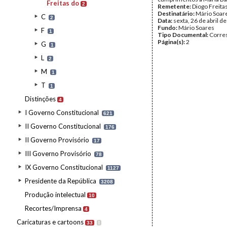
Freitas do
2
Remetente:
Diogo Freita
Destinatário:
Mário Soar
C
2
Data:
sexta, 26 de abril d
Fundo:
Mário Soares
F
1
Tipo Documental:
Corre
Página(s):
2
G
1
L
2
M
1
T
1
Distinções
4
I Governo Constitucional
621
II Governo Constitucional
176
II Governo Provisório
17
III Governo Provisório
78
IX Governo Constitucional
1127
Presidente da República
3208
Produção intelectual
10
Recortes/Imprensa
4
Caricaturas e cartoons
33
I