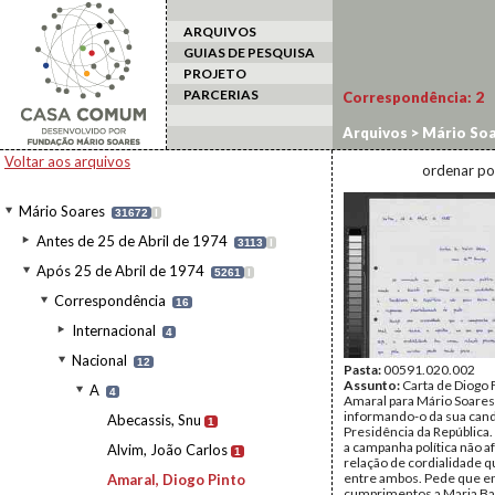
ARQUIVOS
GUIAS DE PESQUISA
PROJETO
PARCERIAS
Correspondência:
2
Arquivos
>
Mário Soa
Pinto Freitas do
Voltar aos arquivos
ordenar po
Mário Soares
31672
I
Antes de 25 de Abril de 1974
3113
I
Após 25 de Abril de 1974
5261
I
Correspondência
16
Internacional
4
Nacional
12
Pasta:
00591.020.002
Assunto:
Carta de Diogo 
A
4
Amaral para Mário Soares
informando-o da sua cand
Abecassis, Snu
1
Presidência da República.
a campanha política não af
Alvim, João Carlos
1
relação de cordialidade q
entre ambos. Pede que e
Amaral, Diogo Pinto
cumprimentos a Maria Ba