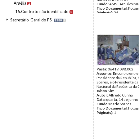
Argélia
Fundo:
AMS - Arquivo Má
2
Tipo Documental:
Fotogr
15.Contexto não identificado
6
Página(s):
26
Secretário-Geral do PS
1380
I
Pasta:
06419.098.002
Assunto:
Encontro entre
Presidente da República,
Soares, e o Presidente d
Nacional da República da 
Jaison Kim.
Autor:
Alfredo Cunha
Data:
quarta, 14 de junho
Fundo:
Mário Soares
Tipo Documental:
Fotogr
Página(s):
1