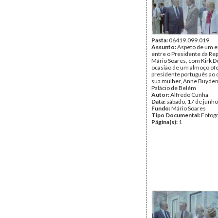
Pasta:
06419.099.019
Assunto:
Aspeto de um e
entre o Presidente da Rep
Mário Soares, com Kirk D
ocasião de um almoço ofe
presidente português ao 
sua mulher, Anne Buyden
Palácio de Belém
Autor:
Alfredo Cunha
Data:
sábado, 17 de junh
Fundo:
Mário Soares
Tipo Documental:
Fotogr
Página(s):
1