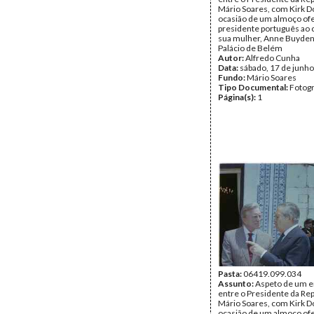
Mário Soares, com Kirk D
ocasião de um almoço ofe
presidente português ao 
sua mulher, Anne Buyden
Palácio de Belém
Autor:
Alfredo Cunha
Data:
sábado, 17 de junh
Fundo:
Mário Soares
Tipo Documental:
Fotogr
Página(s):
1
Pasta:
06419.099.034
Assunto:
Aspeto de um e
entre o Presidente da Rep
Mário Soares, com Kirk D
ocasião de um almoço ofe