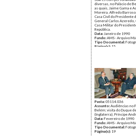
diversas, no Palácio de B
as quais, Jaime Gama e A
Moreira. Alfredo Barroso
Casa Civil do Presidente d
General Carlos Azeredo,
Casa Militar do President
República.
Data:
Janeiro de 1990
Fundo:
AMS - Arquivo Má
Tipo Documental:
Fotogr
Página(s):
15
Pasta:
05114.036
Assunto:
Audiências no P
Belém; visita do Duque d
(Inglaterra), Príncipe An
Data:
Fevereiro de 1990
Fundo:
AMS - Arquivo Má
Tipo Documental:
Fotogr
Página(s):
19