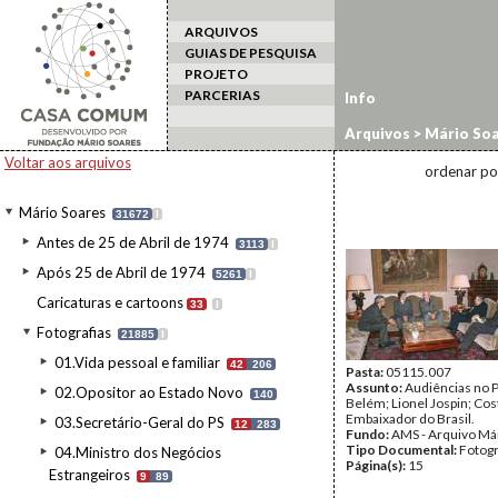
ARQUIVOS
GUIAS DE PESQUISA
PROJETO
PARCERIAS
Info
Arquivos
>
Mário Soa
Voltar aos arquivos
ordenar po
Mário Soares
31672
I
Antes de 25 de Abril de 1974
3113
I
Após 25 de Abril de 1974
5261
I
Caricaturas e cartoons
33
I
Fotografias
21885
I
01.Vida pessoal e familiar
42
206
Pasta:
05115.007
Assunto:
Audiências no P
02.Opositor ao Estado Novo
140
Belém; Lionel Jospin; Cost
Embaixador do Brasil.
03.Secretário-Geral do PS
12
283
Fundo:
AMS - Arquivo Má
Tipo Documental:
Fotogr
04.Ministro dos Negócios
Página(s):
15
Estrangeiros
9
89