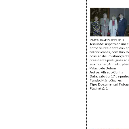
Pasta:
06419.099.013
Assunto:
Aspeto de um e
entre o Presidente da Rep
Mário Soares, com Kirk D
ocasião de um almoço ofe
presidente português ao 
sua mulher, Anne Buyden
Palácio de Belém
Autor:
Alfredo Cunha
Data:
sábado, 17 de junh
Fundo:
Mário Soares
Tipo Documental:
Fotogr
Página(s):
1