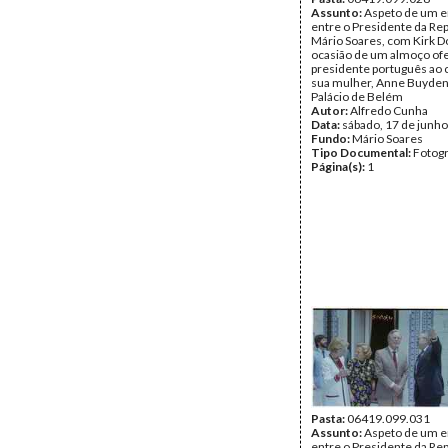
Assunto:
Aspeto de um e
entre o Presidente da Rep
Mário Soares, com Kirk D
ocasião de um almoço ofe
presidente português ao 
sua mulher, Anne Buyden
Palácio de Belém
Autor:
Alfredo Cunha
Data:
sábado, 17 de junh
Fundo:
Mário Soares
Tipo Documental:
Fotogr
Página(s):
1
Pasta:
06419.099.031
Assunto:
Aspeto de um e
entre o Presidente da Rep