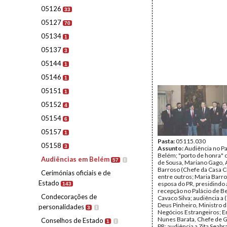
05126
33
05127
70
05134
1
05137
3
05144
1
05146
1
05151
1
05152
4
05154
6
05157
1
Pasta:
05115.030
05158
3
Assunto:
Audiência no Pa
Belém; "porto de honra"
Audiências em Belém
57
I
de Sousa, Mariano Gago, 
Barroso (Chefe da Casa Ci
Cerimónias oficiais e de
entre outros; Maria Barr
Estado
esposa do PR, presidindo
143
recepção no Palácio de B
Condecorações de
Cavaco Silva; audiência a (
Deus Pinheiro, Ministro 
personalidades
3
I
Negócios Estrangeiros; 
Nunes Barata, Chefe de G
Conselhos de Estado
1
I
PR; audiência a Zita Seabra