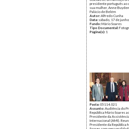
presidente português ao 
sua mulher, Anne Buyden
Palácio de Belém
Autor:
Alfredo Cunha
Data:
sábado, 17 de junh
Fundo:
Mário Soares
Tipo Documental:
Fotogr
Página(s):
1
Pasta:
05114.021
Assunto:
Audiência do P
República Mário Soares a
Presidente da Assistênci
Internacional (AMI). Reun
Presidente da República 
Soares com personalidade