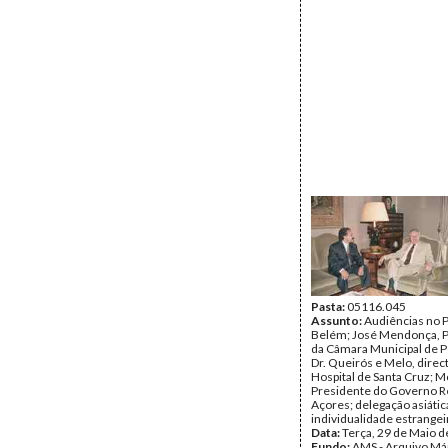
Pasta:
05116.045
Assunto:
Audiências no P
Belém; José Mendonça, 
da Câmara Municipal de P
Dr. Queirós e Melo, direc
Hospital de Santa Cruz; M
Presidente do Governo R
Açores; delegação asiátic
individualidade estrangei
Data:
Terça, 29 de Maio 
Fundo:
AMS - Arquivo Má