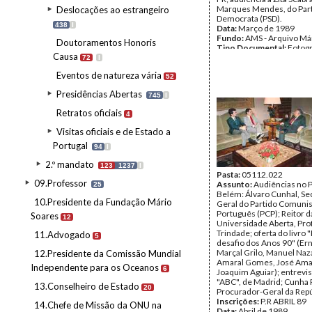
Marques Mendes, do Parti
Deslocações ao estrangeiro
Democrata (PSD).
438
I
Data:
Março de 1989
Fundo:
AMS - Arquivo Má
Doutoramentos Honoris
Tipo Documental:
Fotogr
Causa
Página(s):
38
72
I
Eventos de natureza vária
52
Presidências Abertas
745
I
Retratos oficiais
4
Visitas oficiais e de Estado a
Portugal
94
I
2.º mandato
123
1237
I
Pasta:
05112.022
09.Professor
Assunto:
Audiências no P
25
Belém: Álvaro Cunhal, Se
10.Presidente da Fundação Mário
Geral do Partido Comunis
Português (PCP); Reitor d
Soares
12
Universidade Aberta, Pro
Trindade; oferta do livro 
11.Advogado
5
desafio dos Anos 90" (Ern
Marçal Grilo, Manuel Naz
12.Presidente da Comissão Mundial
Amaral Gomes, José Ama
Independente para os Oceanos
6
Joaquim Aguiar); entrevis
"ABC", de Madrid; Cunha 
13.Conselheiro de Estado
20
Procurador-Geral da Repú
Inscrições:
P.R ABRIL 89
14.Chefe de Missão da ONU na
Data:
Abril de 1989