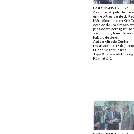
Pasta:
06419.099.025
Assunto:
Aspeto de um e
entre o Presidente da Rep
Mário Soares, com Kirk D
ocasião de um almoço ofe
presidente português ao 
sua mulher, Anne Buyden
Palácio de Belém
Autor:
Alfredo Cunha
Data:
sábado, 17 de junh
Fundo:
Mário Soares
Tipo Documental:
Fotogr
Página(s):
1
Pasta:
06419.099.028