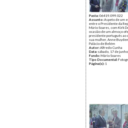
Pasta:
06419.099.022
Assunto:
Aspeto de um e
entre o Presidente da Rep
Mário Soares, com Kirk D
ocasião de um almoço ofe
presidente português ao 
sua mulher, Anne Buyden
Palácio de Belém
Autor:
Alfredo Cunha
Data:
sábado, 17 de junh
Fundo:
Mário Soares
Tipo Documental:
Fotogr
Página(s):
1