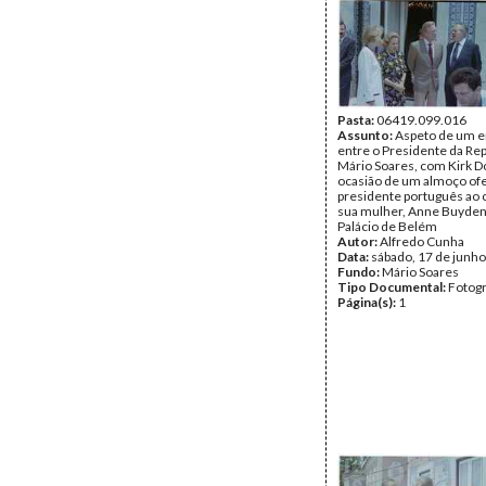
Pasta:
06419.099.016
Assunto:
Aspeto de um e
entre o Presidente da Rep
Mário Soares, com Kirk D
ocasião de um almoço ofe
presidente português ao 
sua mulher, Anne Buyden
Palácio de Belém
Autor:
Alfredo Cunha
Data:
sábado, 17 de junh
Fundo:
Mário Soares
Tipo Documental:
Fotogr
Página(s):
1