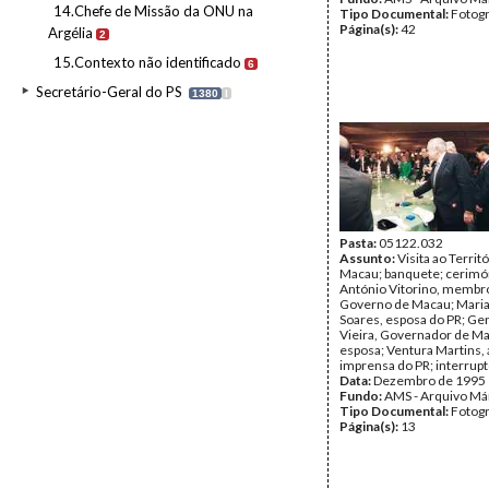
14.Chefe de Missão da ONU na
Tipo Documental:
Fotogr
Página(s):
42
Argélia
2
15.Contexto não identificado
6
Secretário-Geral do PS
1380
I
Pasta:
05122.032
Assunto:
Visita ao Territ
Macau; banquete; cerimóni
António Vitorino, membr
Governo de Macau; Maria
Soares, esposa do PR; Ge
Vieira, Governador de Ma
esposa; Ventura Martins,
imprensa do PR; interrupt
Data:
Dezembro de 1995
Fundo:
AMS - Arquivo Má
Tipo Documental:
Fotogr
Página(s):
13