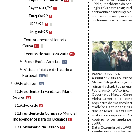
República Checa/94
18
I
Richie, Presidente da As
Seychelles/95
Legislativa de Macau; iníc
1
cerimónia de atribuição d
Turquia/92
condecorações a persona
1
portuguesas e macaenses
URSS/91
do Governo.
3
I
Autor:
Jorge Brilhante
Uruguai/95
Data:
quinta, 6 de abril de
3
segunda, 10 de abril de 1
Doutoramentos Honoris
Fundo:
AMS - Arquivo Má
Tipo Documental:
Fotogr
Causa
15
I
Página(s):
36
Eventos de natureza vária
26
Presidências Abertas
22
Visitas oficiais e de Estado a
Pasta:
05122.024
Portugal
114
I
Assunto:
Visita ao Territ
Macau; fotografia de grup
09.Professor
25
ruínas (fachada) da igreja
Paulo; António Vitorino,
10.Presidente da Fundação Mário
Governo de Macau; Gene
Soares
12
Vieira, Governador de M
orquestra de rua com in
11.Advogado
5
tradicionais chineses; pa
ruas de Macau; visita a u
12.Presidente da Comissão Mundial
visita a uma exposição; Ca
Independente para os Oceanos
Rogério Fontes, ajudante
6
do PR.
13.Conselheiro de Estado
Data:
Dezembro de 1995
20
Fundo:
AMS - Arquivo Má