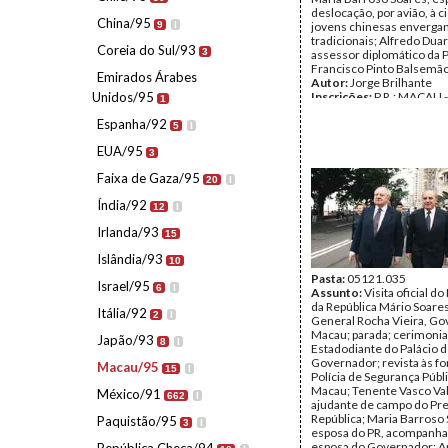
deslocação, por avião, à ci
China/95
9
I
jovens chinesas enverga
tradicionais; Alfredo Dua
Coreia do Sul/93
3
assessor diplomático da 
Francisco Pinto Balsemão
Emirados Árabes
Autor:
Jorge Brilhante
Unidos/95
Inscrições:
P.R.; MACAU -
1
95; Jorge Brilhante
Espanha/92
Data:
quinta, 6 de abril de
5
I
segunda, 10 de abril de 1
EUA/95
Fundo:
AMS - Arquivo Má
3
Tipo Documental:
Fotogr
Faixa de Gaza/95
Página(s):
34
20
I
Índia/92
12
I
Irlanda/93
15
Islândia/93
10
Pasta:
05121.035
Israel/95
6
I
Assunto:
Visita oficial d
da República Mário Soare
Itália/92
2
I
General Rocha Vieira, G
Macau; parada; cerimonia
Japão/93
8
I
Estadodiante do Palácio 
Governador; revista às fo
Macau/95
15
I
Polícia de Segurança Públ
Macau; Tenente Vasco Va
México/91
662
I
ajudante de campo do Pre
República; Maria Barroso 
Paquistão/95
3
I
esposa do PR, acompanha
esposa do Governador; A