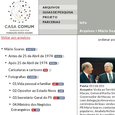
ARQUIVOS
GUIAS DE PESQUISA
PROJETO
PARCERIAS
Info
Arquivos
>
Mário Soa
estrangeiro
>
Macau
Voltar aos arquivos
ordenar po
Mário Soares
31672
I
Antes de 25 de Abril de 1974
3113
I
Após 25 de Abril de 1974
5261
I
Caricaturas e cartoons
33
I
Fotografias
21885
I
01.Vida pessoal e familiar
42
206
Pasta:
05118.053
Assunto:
Visita ao Territ
02.Opositor ao Estado Novo
140
Macau; General Rocha Vie
Governador de Macau; e
03.Secretário-Geral do PS
12
283
com delegação timorense
cerimónia de boas-vindas a
04.Ministro dos Negócios
PR Mário Soares contact
Estrangeiros
9
89
populares; Anabela Richie
Presidente da Assembleia