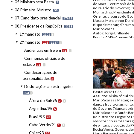
05.Ministro sem Pasta
2
de Macau; cerimónia de b
no Palácio do Governo; C
06.Primeiro-Ministro
90
Monjardino, Presidente 
Oriente; discurso do Go
07.Candidato presidencial
17661
Macau; Monsenhor Domi
Bispo de Macau; discurso
08.Presidente da República
3338
Mário Soares.
Autor:
Jorge Brilhante
1.º mandato
2101
I
Fundo:
AMS - Arquivo Má
Tipo Documental:
Fotogr
2.º mandato
123
1237
I
Página(s):
37
Audiências em Belém
41
I
Cerimónias oficiais e de
Estado
31
I
Condecorações de
personalidades
2
Deslocações ao estrangeiro
Pasta:
05121.026
863
I
Assunto:
Visita oficial d
Mário Soares a Macau; ex
África do Sul/95
7
I
danças tradicionais junto 
Argentina/95
do Governo ("dança do dr
5
Mário Soares e Durão Ba
Brasil/93
(Ministro dos Negócios E
20
abençoando as máscaras;
Cabo Verde/91
de pintura; alocução do P
1
I
Rocha Vieira, Governado
Chile/93
Maria Barroso Soares, es
30