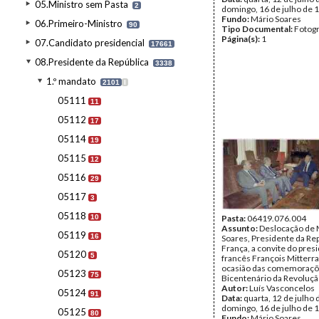
05.Ministro sem Pasta
2
domingo, 16 de julho de 
Fundo:
Mário Soares
06.Primeiro-Ministro
90
Tipo Documental:
Fotogr
Página(s):
1
07.Candidato presidencial
17661
08.Presidente da República
3338
1.º mandato
2101
I
05111
11
05112
17
05114
19
05115
12
05116
29
05117
3
05118
10
Pasta:
06419.076.004
Assunto:
Deslocação de 
05119
16
Soares, Presidente da Rep
França, a convite do pres
05120
5
francês François Mitterra
ocasião das comemoraçõ
05123
75
Bicentenário da Revoluçã
Autor:
Luís Vasconcelos
05124
91
Data:
quarta, 12 de julho 
domingo, 16 de julho de 
05125
80
Fundo:
Mário Soares