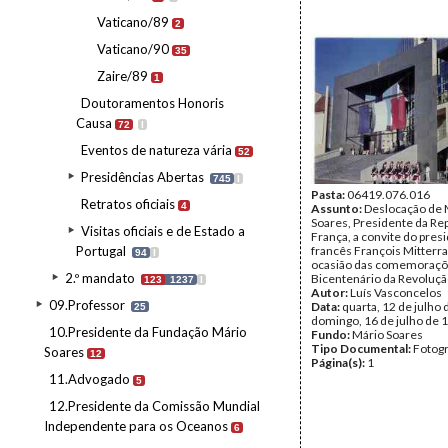
Vaticano/89
2
Vaticano/90
35
Zaire/89
1
Doutoramentos Honoris
Causa
72
I
Eventos de natureza vária
52
Presidências Abertas
745
I
Pasta:
06419.076.016
Retratos oficiais
4
Assunto:
Deslocação de 
Soares, Presidente da Rep
Visitas oficiais e de Estado a
França, a convite do pres
Portugal
francês François Mitterra
94
I
ocasião das comemoraçõ
2.º mandato
Bicentenário da Revoluçã
123
1237
I
Autor:
Luís Vasconcelos
09.Professor
Data:
quarta, 12 de julho 
25
domingo, 16 de julho de 
10.Presidente da Fundação Mário
Fundo:
Mário Soares
Tipo Documental:
Fotogr
Soares
12
Página(s):
1
11.Advogado
5
12.Presidente da Comissão Mundial
Independente para os Oceanos
6