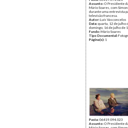
Assunto:
O Presidente da
Mário Soares, com Simone
durante uma entrevista p
televisão francesa.
Autor:
Luís Vasconcelos
Data:
quarta, 12 de julho 
domingo, 16 de julho de 
Fundo:
Mário Soares
Tipo Documental:
Fotogr
Página(s):
1
Pasta:
06419.094.023
Assunto:
O Presidente da
Mário Soares, com Simone