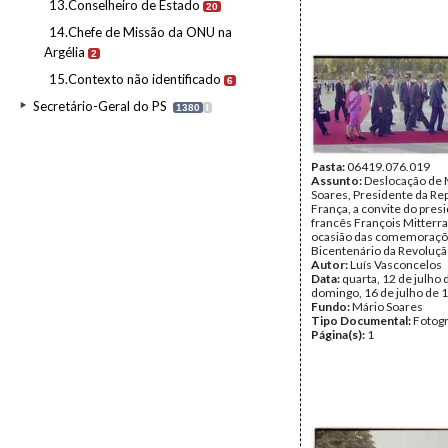
13.Conselheiro de Estado
20
14.Chefe de Missão da ONU na
Argélia
2
15.Contexto não identificado
6
Secretário-Geral do PS
1380
I
Pasta:
06419.076.019
Assunto:
Deslocação de 
Soares, Presidente da Rep
França, a convite do pres
francês François Mitterra
ocasião das comemoraçõ
Bicentenário da Revoluçã
Autor:
Luís Vasconcelos
Data:
quarta, 12 de julho 
domingo, 16 de julho de 
Fundo:
Mário Soares
Tipo Documental:
Fotogr
Página(s):
1