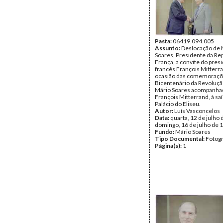
Pasta:
06419.094.005
Assunto:
Deslocação de 
Soares, Presidente da Rep
França, a convite do pres
francês François Mitterra
ocasião das comemoraçõ
Bicentenário da Revoluçã
Mário Soares acompanha
François Mitterrand, à sa
Palácio do Eliseu.
Autor:
Luís Vasconcelos
Data:
quarta, 12 de julho 
domingo, 16 de julho de 
Fundo:
Mário Soares
Tipo Documental:
Fotogr
Página(s):
1