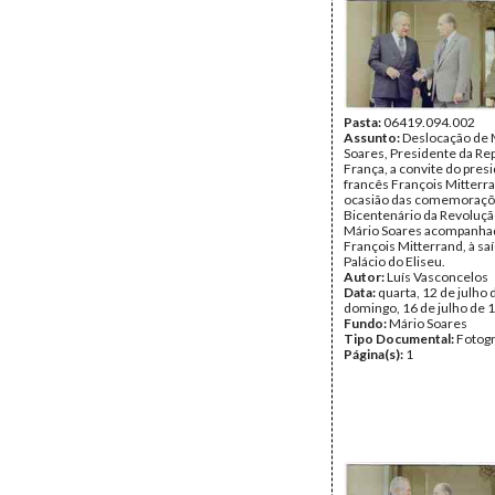
Pasta:
06419.094.002
Assunto:
Deslocação de 
Soares, Presidente da Rep
França, a convite do pres
francês François Mitterra
ocasião das comemoraçõ
Bicentenário da Revoluçã
Mário Soares acompanha
François Mitterrand, à sa
Palácio do Eliseu.
Autor:
Luís Vasconcelos
Data:
quarta, 12 de julho 
domingo, 16 de julho de 
Fundo:
Mário Soares
Tipo Documental:
Fotogr
Página(s):
1