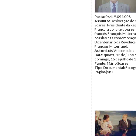
Pasta:
06419.094.008
Assunto:
Deslocação de 
Soares, Presidente da Rep
França, a convite do pres
francês François Mitterra
ocasião das comemoraçõ
Bicentenário da Revoluçã
François Mitterrand.
Autor:
Luís Vasconcelos
Data:
quarta, 12 de julho 
domingo, 16 de julho de 
Fundo:
Mário Soares
Tipo Documental:
Fotogr
Página(s):
1