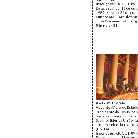
Inscrições:
P.R. OUT. 89; 
Data:
segunda, 16 de out
1989 - sábado, 21 de out
Fundo:
AMS - Arquivo Má
Tipo Documental:
Fotogr
Página(s):
31
Pasta:
05149.046
Assunto:
Visita de Estad
Presidente da República 
Soares a França. Encontr
Savimbi, líder da União Na
a Independência Total de
(UNITA).
Inscrições:
P.R. OUT. 89; 
Data:
segunda, 16 de out