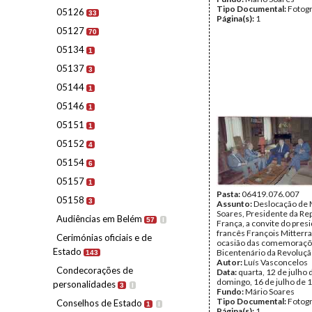
Tipo Documental:
Fotogr
05126
33
Página(s):
1
05127
70
05134
1
05137
3
05144
1
05146
1
05151
1
05152
4
05154
6
05157
1
Pasta:
06419.076.007
05158
3
Assunto:
Deslocação de 
Soares, Presidente da Rep
Audiências em Belém
57
I
França, a convite do pres
francês François Mitterra
Cerimónias oficiais e de
ocasião das comemoraçõ
Estado
Bicentenário da Revoluçã
143
Autor:
Luís Vasconcelos
Condecorações de
Data:
quarta, 12 de julho 
domingo, 16 de julho de 
personalidades
3
I
Fundo:
Mário Soares
Tipo Documental:
Fotogr
Conselhos de Estado
1
I
Página(s):
1