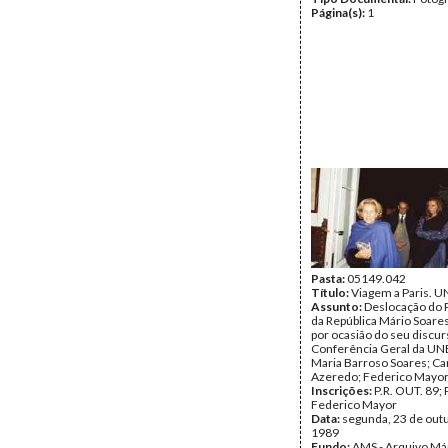
Página(s):
1
Pasta:
05149.042
Título:
Viagem a Paris. 
Assunto:
Deslocação do 
da República Mário Soares
por ocasião do seu discur
Conferência Geral da U
Maria Barroso Soares; Ca
Azeredo; Federico Mayor
Inscrições:
P.R. OUT. 89; 
Federico Mayor
Data:
segunda, 23 de out
1989
Fundo:
AMS - Arquivo Má