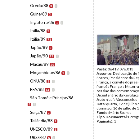
Grécia/88
3
I
Guiné/89
3
Inglaterra/86
1
I
Itália/88
2
Itália/89
73
Japão/89
2
Japão/90
13
I
Macau/89
26
Pasta:
06419.076.013
Moçambique/86
Assunto:
Deslocação de 
1
I
Soares, Presidente da Rep
ONU/88
1
I
França, a convite do pres
francês François Mitterra
RFA/88
14
I
ocasião das comemoraçõ
Bicentenário da Revoluçã
São Tomé e Princípe/86
Autor:
Luís Vasconcelos
Data:
quarta, 12 de julho 
4
I
domingo, 16 de julho de 
Suíça/87
Fundo:
Mário Soares
2
Tipo Documental:
Fotogr
Tailândia/88
Página(s):
1
1
UNESCO/89
1
URSS/87
5
I