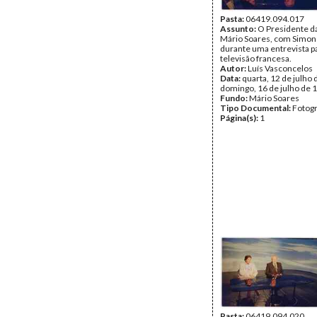
Pasta:
06419.094.017
Assunto:
O Presidente da
Mário Soares, com Simone
durante uma entrevista p
televisão francesa.
Autor:
Luís Vasconcelos
Data:
quarta, 12 de julho 
domingo, 16 de julho de 
Fundo:
Mário Soares
Tipo Documental:
Fotogr
Página(s):
1
Pasta:
06419.094.020