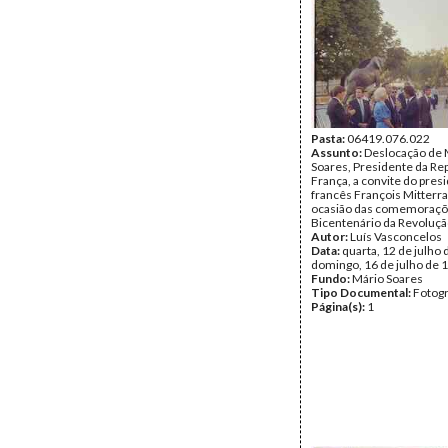
Pasta:
06419.076.022
Assunto:
Deslocação de 
Soares, Presidente da Rep
França, a convite do pres
francês François Mitterra
ocasião das comemoraçõ
Bicentenário da Revoluçã
Autor:
Luís Vasconcelos
Data:
quarta, 12 de julho 
domingo, 16 de julho de 
Fundo:
Mário Soares
Tipo Documental:
Fotogr
Página(s):
1