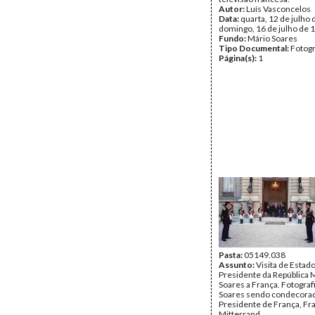
Autor:
Luís Vasconcelos
Data:
quarta, 12 de julho 
domingo, 16 de julho de 
Fundo:
Mário Soares
Tipo Documental:
Fotogr
Página(s):
1
Pasta:
05149.038
Assunto:
Visita de Estad
Presidente da República 
Soares a França. Fotograf
Soares sendo condecorad
Presidente de França, Fr
Mitterrand.