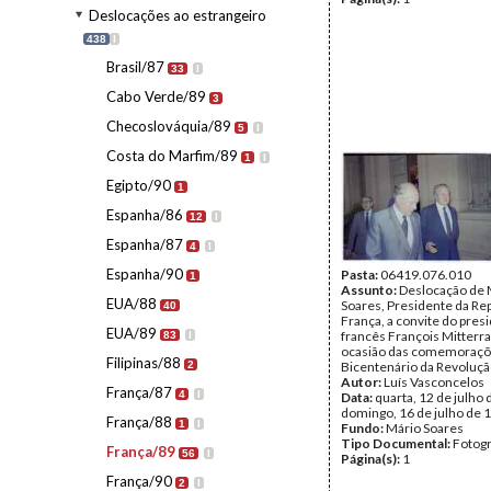
Deslocações ao estrangeiro
438
I
Brasil/87
33
I
Cabo Verde/89
3
Checoslováquia/89
5
I
Costa do Marfim/89
1
I
Egipto/90
1
Espanha/86
12
I
Espanha/87
4
I
Espanha/90
Pasta:
06419.076.010
1
Assunto:
Deslocação de 
EUA/88
Soares, Presidente da Rep
40
França, a convite do pres
EUA/89
francês François Mitterra
83
I
ocasião das comemoraçõ
Filipinas/88
2
Bicentenário da Revoluçã
Autor:
Luís Vasconcelos
França/87
4
I
Data:
quarta, 12 de julho 
domingo, 16 de julho de 
França/88
1
I
Fundo:
Mário Soares
Tipo Documental:
Fotogr
França/89
56
I
Página(s):
1
França/90
2
I