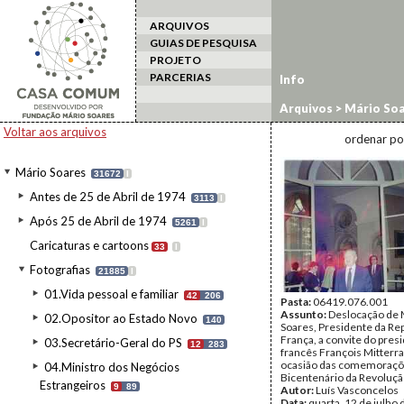
ARQUIVOS
GUIAS DE PESQUISA
PROJETO
PARCERIAS
Info
Arquivos
>
Mário Soa
estrangeiro
>
França
Voltar aos arquivos
ordenar po
Mário Soares
31672
I
Antes de 25 de Abril de 1974
3113
I
Após 25 de Abril de 1974
5261
I
Caricaturas e cartoons
33
I
Fotografias
21885
I
01.Vida pessoal e familiar
42
206
Pasta:
06419.076.001
Assunto:
Deslocação de 
02.Opositor ao Estado Novo
140
Soares, Presidente da Rep
França, a convite do pres
03.Secretário-Geral do PS
12
283
francês François Mitterra
ocasião das comemoraçõ
04.Ministro dos Negócios
Bicentenário da Revoluçã
Estrangeiros
9
89
Autor:
Luís Vasconcelos
Data:
quarta, 12 de julho 