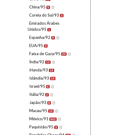
China/95
9
I
Coreia do Sul/93
3
Emirados Árabes
Unidos/95
1
Espanha/92
5
I
EUA/95
3
Faixa de Gaza/95
20
I
Índia/92
12
I
Irlanda/93
15
Islândia/93
10
Israel/95
6
I
Itália/92
2
I
Japão/93
8
I
Macau/95
15
I
México/91
662
I
Paquistão/95
3
I