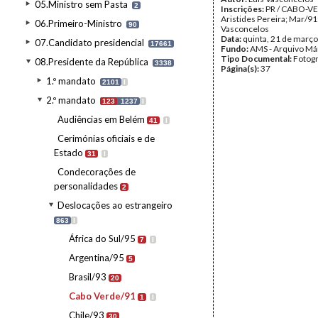
05.Ministro sem Pasta
2
Inscrições:
PR / CABO-VE
Aristides Pereira; Mar/91;
06.Primeiro-Ministro
90
Vasconcelos
Data:
quinta, 21 de març
07.Candidato presidencial
17661
Fundo:
AMS - Arquivo Má
Tipo Documental:
Fotogr
08.Presidente da República
3338
Página(s):
37
1.º mandato
2101
I
2.º mandato
123
1237
I
Audiências em Belém
41
I
Cerimónias oficiais e de
Estado
31
I
Condecorações de
personalidades
2
Deslocações ao estrangeiro
863
I
África do Sul/95
7
I
Argentina/95
5
Brasil/93
20
Cabo Verde/91
1
I
Chile/93
30