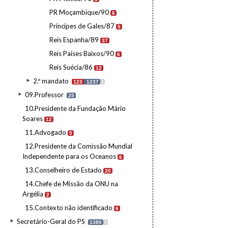
PR Moçambique/90
6
Príncipes de Gales/87
5
Reis Espanha/89
37
Reis Países Baixos/90
6
Reis Suécia/86
12
2.º mandato
123
1237
I
09.Professor
25
10.Presidente da Fundação Mário
Soares
12
11.Advogado
5
12.Presidente da Comissão Mundial
Independente para os Oceanos
6
13.Conselheiro de Estado
20
14.Chefe de Missão da ONU na
Argélia
2
15.Contexto não identificado
6
Secretário-Geral do PS
1380
I