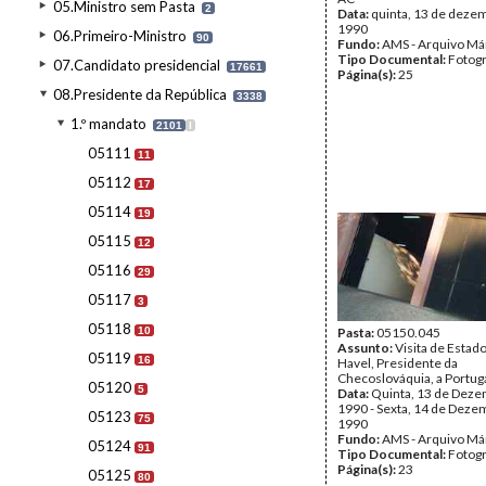
05.Ministro sem Pasta
2
Data:
quinta, 13 de deze
1990
06.Primeiro-Ministro
90
Fundo:
AMS - Arquivo Má
Tipo Documental:
Fotogr
07.Candidato presidencial
17661
Página(s):
25
08.Presidente da República
3338
1.º mandato
2101
I
05111
11
05112
17
05114
19
05115
12
05116
29
05117
3
05118
10
Pasta:
05150.045
Assunto:
Visita de Estad
05119
16
Havel, Presidente da
Checoslováquia, a Portuga
05120
5
Data:
Quinta, 13 de Deze
1990 - Sexta, 14 de Deze
05123
75
1990
Fundo:
AMS - Arquivo Má
05124
91
Tipo Documental:
Fotogr
Página(s):
23
05125
80