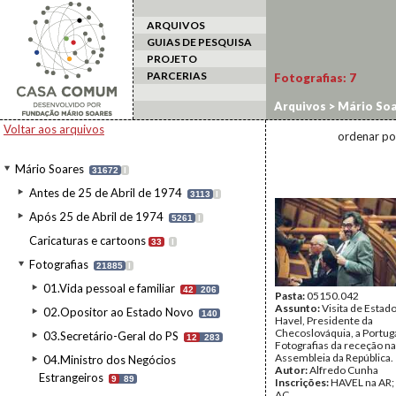
ARQUIVOS
GUIAS DE PESQUISA
PROJETO
PARCERIAS
Fotografias:
7
Arquivos
>
Mário Soa
Estado a Portugal
>
P
Voltar aos arquivos
ordenar po
Mário Soares
31672
I
Antes de 25 de Abril de 1974
3113
I
Após 25 de Abril de 1974
5261
I
Caricaturas e cartoons
33
I
Fotografias
21885
I
01.Vida pessoal e familiar
42
206
Pasta:
05150.042
Assunto:
Visita de Estad
02.Opositor ao Estado Novo
140
Havel, Presidente da
Checoslováquia, a Portuga
03.Secretário-Geral do PS
12
283
Fotografias da receção na
Assembleia da República.
04.Ministro dos Negócios
Autor:
Alfredo Cunha
Estrangeiros
9
89
Inscrições:
HAVEL na AR; 
AC