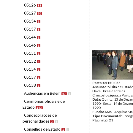
05126
33
05127
70
05134
1
05137
3
05144
1
05146
1
05151
1
05152
4
05154
6
05157
1
Pasta:
05150.055
05158
3
Assunto:
Visita de Estad
Havel, Presidente da
Audiências em Belém
57
I
Checoslováquia, a Portuga
Data:
Quinta, 13 de Deze
Cerimónias oficiais e de
1990 - Sexta, 14 de Deze
Estado
1990
143
Fundo:
AMS - Arquivo Má
Condecorações de
Tipo Documental:
Fotogr
Página(s):
21
personalidades
3
I
Conselhos de Estado
1
I