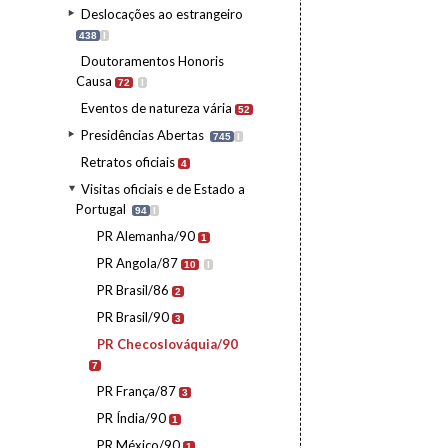
Deslocações ao estrangeiro
438
I
Doutoramentos Honoris
Causa
72
I
Eventos de natureza vária
52
Presidências Abertas
745
I
Retratos oficiais
4
Visitas oficiais e de Estado a
Portugal
94
I
PR Alemanha/90
1
PR Angola/87
10
I
PR Brasil/86
2
PR Brasil/90
3
PR Checoslováquia/90
7
PR França/87
3
PR Índia/90
1
PR México/90
1